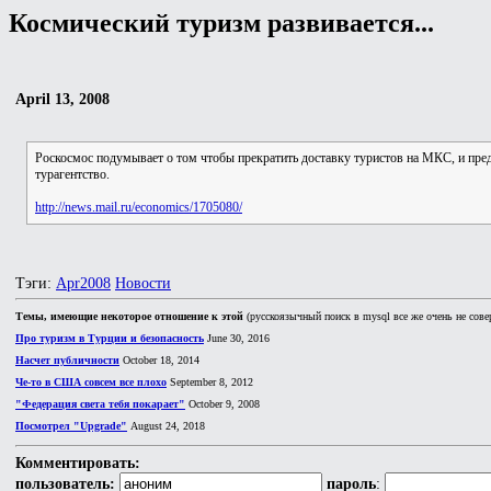
Космический туризм развивается...
April 13, 2008
Роскосмос подумывает о том чтобы прекратить доставку туристов на МКС, и пре
турагентство.
http://news.mail.ru/economics/1705080/
Тэги:
Apr2008
Новости
Темы, имеющие некоторое отношение к этой
(русскоязычный поиск в mysql все же очень не сове
Про туризм в Турции и безопасность
June 30, 2016
Насчет публичности
October 18, 2014
Че-то в США совсем все плохо
September 8, 2012
"Федерация света тебя покарает"
October 9, 2008
Посмотрел "Upgrade"
August 24, 2018
Комментировать:
пользователь:
пароль
: