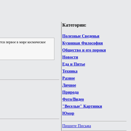
Категории:
Полезные Сведенья
тся первое в мире космическое
Кухонная Философия
Общество и его пороки
Новости
Еда и Питье
Техника
Разное
Личное
Природа
Фото/Видео
"Веселые" Картинки
Юмор
Пишите Письма