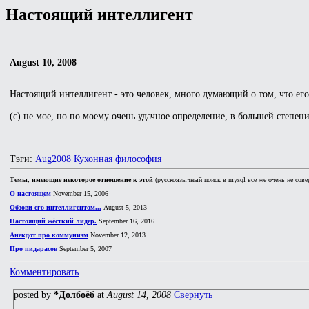
Настоящий интеллигент
August 10, 2008
Настоящий интеллигент - это человек, много думающий о том, что его
(с) не мое, но по моему очень удачное определение, в большей степе
Тэги:
Aug2008
Кухонная философия
Темы, имеющие некоторое отношение к этой
(русскоязычный поиск в mysql все же очень не сове
О настоящем
November 15, 2006
Обзови его интеллигентом...
August 5, 2013
Настоящий жёсткий лидер.
September 16, 2016
Анекдот про коммунизм
November 12, 2013
Про пидарасов
September 5, 2007
Комментировать
posted by
*Долбоёб
at
August 14, 2008
Свернуть