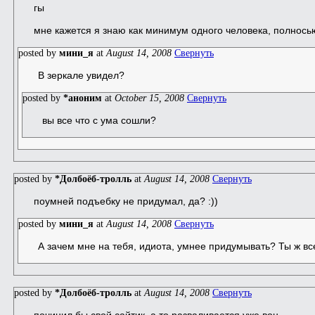
гы
мне кажется я знаю как минимум одного человека, полнось
posted by
мини_я
at
August 14, 2008
Свернуть
В зеркале увидел?
posted by
*аноним
at
October 15, 2008
Свернуть
вы все что с ума сошли?
posted by
*Долбоёб-тролль
at
August 14, 2008
Свернуть
поумней подъебку не придумал, да? :))
posted by
мини_я
at
August 14, 2008
Свернуть
А зачем мне на тебя, идиота, умнее придумывать? Ты ж вс
posted by
*Долбоёб-тролль
at
August 14, 2008
Свернуть
починил бы свой сайтик, а то разваливается уже вон.