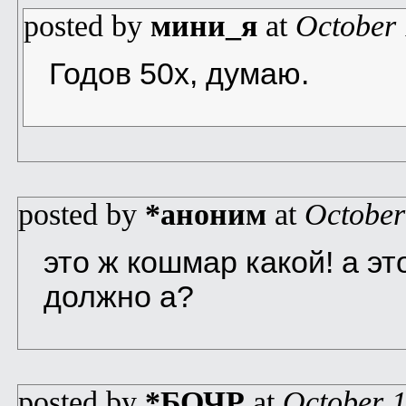
posted by
мини_я
at
October 
Годов 50х, думаю.
posted by
*аноним
at
October
это ж кошмар какой! а это
должно а?
posted by
*БОЧР
at
October 1