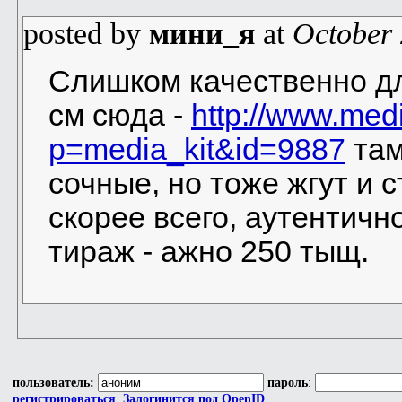
posted by
мини_я
at
October 
Слишком качественно дл
см сюда -
http://www.med
p=media_kit&id=9887
там
сочные, но тоже жгут и с
скорее всего, аутентично
тираж - ажно 250 тыщ.
пользователь:
пароль
:
регистрироваться
Залогинится под OpenID