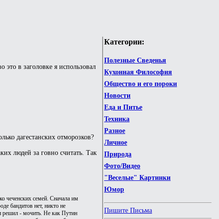
Категории:
Полезные Сведенья
о это в заголовке я использовал
Кухонная Философия
Общество и его пороки
Новости
Еда и Питье
Техника
Разное
олько дагестанских отморозков?
Личное
аких людей за говно считать. Так
Природа
Фото/Видео
"Веселые" Картинки
Юмор
ко чеченских семей. Сначала им
оде бандитов нет, никто не
Пишите Письма
и решил - мочить. Не как Путин