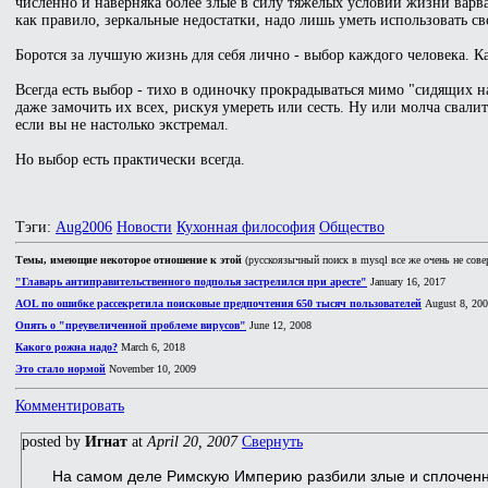
численно и наверняка более злые в силу тяжелых условий жизни варва
как правило, зеркальные недостатки, надо лишь уметь использовать с
Боротся за лучшую жизнь для себя лично - выбор каждого человека. Как
Всегда есть выбор - тихо в одиночку прокрадываться мимо "сидящих н
даже замочить их всех, рискуя умереть или сесть. Ну или молча свалит
если вы не настолько экстремал.
Но выбор есть практически всегда.
Тэги:
Aug2006
Новости
Кухонная философия
Общество
Темы, имеющие некоторое отношение к этой
(русскоязычный поиск в mysql все же очень не сове
"Главарь антиправительственного подполья застрелился при аресте"
January 16, 2017
AOL по ошибке рассекретила поисковые предпочтения 650 тысяч пользователей
August 8, 20
Опять о "преувеличенной проблеме вирусов"
June 12, 2008
Какого рожна надо?
March 6, 2018
Это стало нормой
November 10, 2009
Комментировать
posted by
Игнат
at
April 20, 2007
Свернуть
На самом деле Римскую Империю разбили злые и сплоченн