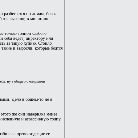
 разбегается по домам, боясь
аботы выгонят, в милицию
ые только толпой слабого
и себя ведет) директору или
лать за такую хуйню. Стоило
 такие и выросли, которые боятся
себя. ну а общего с чинушами
вными. Дело в общем-то не в
 этого же они наверняка менее
 численную и агрессивную толпу.
азбивала превосходящие ее