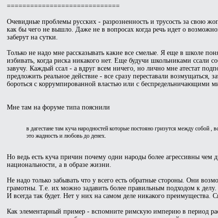
=============================
Очевидные проблемы русских - разрозненность и трусость за свою жоп
как бы чего не вышло. Даже не в вопросах когда речь идет о возможн
заберут на сутки.
Только не надо мне рассказывать какие все смелые. Я еще в школе пон
избивать, когда риска никакого нет. Еще будучи школьниками ссали с
завучу. Каждый ссал - а вдруг всем ничего, но лично мне атестат под
предложить реальное действие - все сразу переставали возмущаться, з
бороться с коррумпированной властью или с беспредельничающими м
Мне там на форуме типа пояснили
в дагестане там куча народностей которые постояно гризутся между собой , в
это жадность и любовь до денех.
Но ведь есть куча причин почему одни народы более агрессивны чем д
национальности, а в образе жизни.
Не надо только забывать что у всего есть обратные стороны. Они возм
грамотны. Т.е. их можно задавить более правильным подходом к делу.
И всегда так будет. Нет у них на самом деле никакого преимущества. С
Как элементарный пример - вспомните римскую империю в период рас