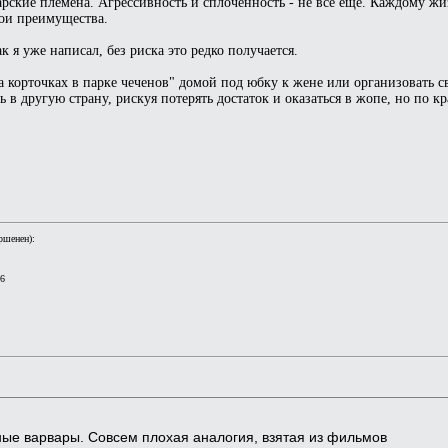
рские племена. Агрессивность и сплоченность - не все еще. Каждому жи
вои преимущества.
 я уже написал, без риска это редко получается.
а корточках в парке чеченов" домой под юбку к жене или организовать 
ь в другую страну, рискуя потерять достаток и оказаться в жопе, но по к
ршенен):
06
ые варвары. Совсем плохая аналогия, взятая из фильмов