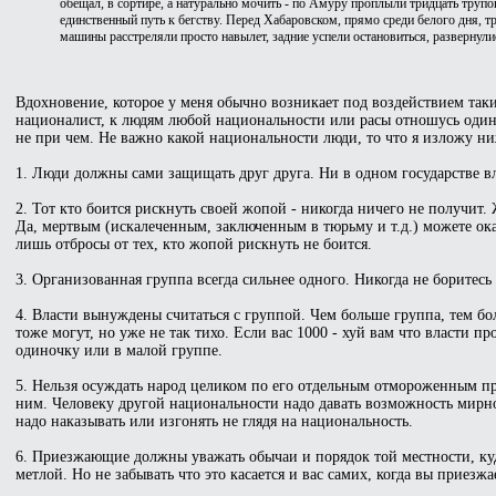
обещал, в сортире, а натурально мочить - по Амуру проплыли тридцать трупо
единственный путь к бегству. Перед Хабаровском, прямо среди белого дня,
машины расстреляли просто навылет, задние успели остановиться, развернулис
Вдохновение, которое у меня обычно возникает под воздействием так
националист, к людям любой национальности или расы отношусь одинак
не при чем. Не важно какой национальности люди, то что я изложу н
1. Люди должны сами защищать друг друга. Ни в одном государстве вл
2. Тот кто боится рискнуть своей жопой - никогда ничего не получит.
Да, мертвым (искалеченным, заключенным в тюрьму и т.д.) можете оказ
лишь отбросы от тех, кто жопой рискнуть не боится.
3. Организованная группа всегда сильнее одного. Никогда не боритесь
4. Власти вынуждены считаться с группой. Чем больше группа, тем бо
тоже могут, но уже не так тихо. Если вас 1000 - хуй вам что власти п
одиночку или в малой группе.
5. Нельзя осуждать народ целиком по его отдельным отмороженным пр
ним. Человеку другой национальности надо давать возможность мирно 
надо наказывать или изгонять не глядя на национальность.
6. Приезжающие должны уважать обычаи и порядок той местности, куда
метлой. Но не забывать что это касается и вас самих, когда вы приезжа