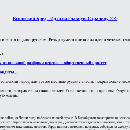
Всяческий Бред - Идти на Главную Страницу >>>
и житья не дают русским. Речь разумеется не всегда идет о чеченах, слов
ут:
из кровавой разборки перерос в общественный протест
андиты...
агестанский народ или все же местные русские власти, покрывающие неск
власти, которая его за говно считает. Естественно что и пришлые будут т
шую жизнь.
кая война, из Чечни люди побежали по всей стране. В Биробиджан тоже приехало несколь
 своих. Образовалась маленькая диаспора. Диаспора эта огляделась и заметила, что в гор
менением накатанных методов. Город немного потерпел, потерпел, собрался на сходку 