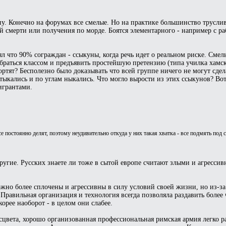
у. Конечно на форумах все смелые. Но на практике большинство трусливо
ой смерти или получения по морде. Боятся элементарного - например с р
ял что 90% сограждан - ссыкуны, когда речь идет о реальном риске. Смел
обраться классом и предъявить простейшую претензию (типа училка хамск
портят? Бесполезно было доказывать что всей группе ничего не могут сде
атыкались и по углам ныкались. Что могло вырости из этих ссыкунов? Вот
игрантами.
се постоянно делят, поэтому неудивительно откуда у них такая хватка - все подмять под 
ругие. Русских знаете ли тоже в сытой европе считают злыми и агресси
ожно более сплочены и агрессивны в силу условий своей жизни, но из-за
 Правильная организация и технология всегда позволяла раздавить более
корее наоборот - в целом они слабее.
цвета, хорошо организованная профессиональная римская армия легко р