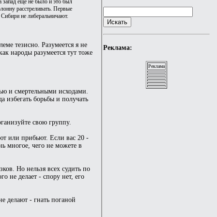
 запад еще не было и это был
олонну расстреливать. Первые
в Сибири не либеральничают.
еме тезисно. Разумеется я не
Реклама:
как народы разумеется тут тоже
Реклама
овью и смертельными исходами.
да избегать борьбы и получать
рганизуйте свою группу.
ют или прибьют. Если вас 20 -
нь многое, чего не можете в
ков. Но нельзя всех судить по
 не делает - спору нет, его
е делают - гнать поганой