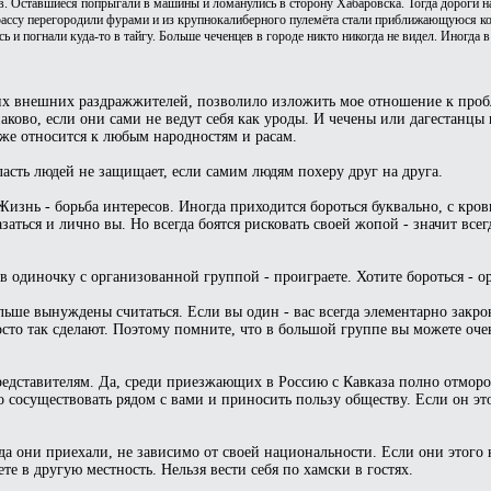
в. Оставшиеся попрыгали в машины и ломанулись в сторону Хабаровска. Тогда дороги на
 трассу перегородили фурами и из крупнокалиберного пулемёта стали приближающуюся к
ь и погнали куда-то в тайгу. Больше чеченцев в городе никто никогда не видел. Иногда 
их внешних раздражжителей, позволило изложить мое отношение к пробл
ово, если они сами не ведут себя как уроды. И чечены или дагестанцы 
иже относится к любым народностям и расам.
асть людей не защищает, если самим людям похеру друг на друга.
 Жизнь - борьба интересов. Иногда приходится бороться буквально, с кр
аться и лично вы. Но всегда боятся рисковать своей жопой - значит всег
 в одиночку с организованной группой - проиграете. Хотите бороться - о
льше вынуждены считаться. Если вы один - вас всегда элементарно закро
росто так сделают. Поэтому помните, что в большой группе вы можете оче
едставителям. Да, среди приезжающих в Россию с Кавказа полно отмороз
сосуществовать рядом с вами и приносить пользу обществу. Если он этого
 они приехали, не зависимо от своей национальности. Если они этого н
ете в другую местность. Нельзя вести себя по хамски в гостях.