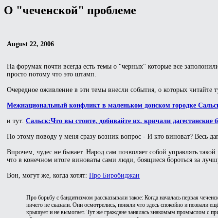
О "чеченской" проблеме
August 22, 2006
На форумах почти всегда есть темы о "черных" которые все заполонили 
просто потому что это штамп.
Очередное оживление в эти темы внесли события, о которых читайте т
Межнациональный конфликт в маленьком донском городке Сальск 
и тут:
Сальск:Что вы стоите, добивайте их, кричали дагестанские б
По этому поводу у меня сразу возник вопрос - И кто виноват? Весь д
Впрочем, чудес не бывает. Народ сам позволяет собой управлять такой 
что в конечном итоге виноваты сами люди, боящиеся бороться за луч
Вон, могут же, когда хотят:
Про Биробиджан
Про борьбу с бандитизмом рассказывали такое: Когда началась первая чеченс
ничего не сказали. Они осмотрелись, поняли что здесь спокойно и позвали ещё
крышует и не вымогает. Тут же граждане занялась знакомым промыслом с при