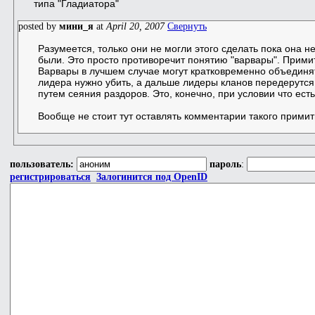
типа "Гладиатора"
posted by
мини_я
at
April 20, 2007
Свернуть
Разумеется, только они не могли этого сделать пока она н
были. Это просто противоречит понятию "варвары". Прим
Варвары в лучшем случае могут кратковременно объединят
лидера нужно убить, а дальше лидеры кланов передерутся
путем сеяния раздоров. Это, конечно, при условии что ест
Вообще не стоит тут оставлять комментарии такого примит
пользователь:
пароль
:
регистрироваться
Залогинится под OpenID