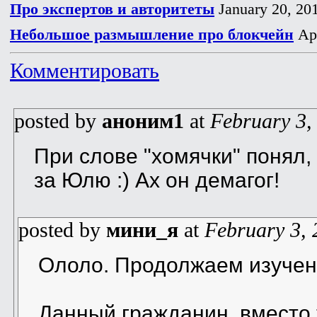
Про экспертов и авторитеты
January 20, 20
Небольшое размышление про блокчейн
Apr
Комментировать
posted by
аноним1
at
February 3,
При слове "хомячки" понял,
за Юлю :) Ах он демагог!
posted by
мини_я
at
February 3, 
Ололо. Продолжаем изучен
Данный гражданин, вместо 