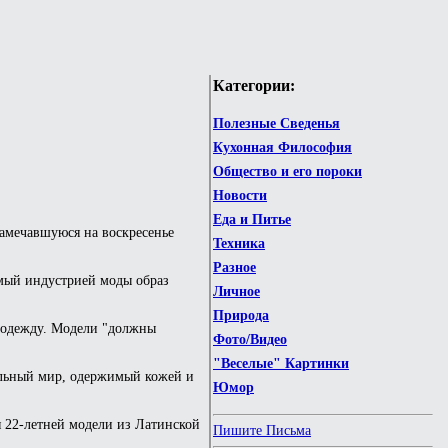
Категории:
Полезные Сведенья
Кухонная Философия
Общество и его пороки
Новости
Еда и Питье
намечавшуюся на воскресенье
Техника
Разное
емый индустрией моды образ
Личное
Природа
ь одежду. Модели "должны
Фото/Видео
"Веселые" Картинки
ельный мир, одержимый кожей и
Юмор
я 22-летней модели из Латинской
Пишите Письма