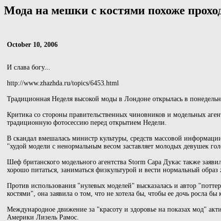
Мода на мешки с костями похоже прохо
October 10, 2006
И слава богу...
http://www.zhazhda.ru/topics/6453.html
Традиционная Неделя высокой моды в Лондоне открылась в понедельни
Критика со стороны правительственных чиновников и модельных аген
традиционную фотосессию перед открытием Недели.
В скандал вмешалась министр культуры, средств массовой информаци
"худой модели с ненормальным весом заставляет молодых девушек голо
Шеф британского модельного агентства Storm Сара Дукас также заяви
хорошо питаться, заниматься физкультурой и вести нормальный образ 
Против использования "нулевых моделей" высказалась и автор "потт
костями", она заявила о том, что не хотела бы, чтобы ее дочь росла б
Международное движение за "красоту и здоровье на показах мод" акт
Америки Лизель Рамос.