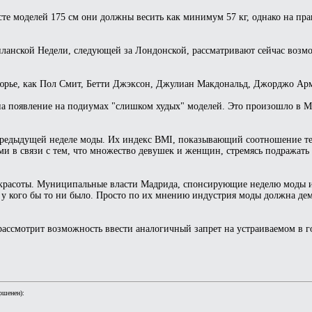
е моделей 175 см они должны весить как минимум 57 кг, однако на пра
анской Недели, следующей за Лондонской, рассматривают сейчас возмо
тюрье, как Пол Смит, Бетти Джэксон, Джулиан Макдональд, Джорджо Ар
на появление на подиумах "слишком худых" моделей. Это произошло в Мад
редыдущей неделе моды. Их индекс BMI, показывающий соотношение тек
ми в связи с тем, что множество девушек и женщин, стремясь подражать 
и красоты. Муниципальные власти Мадрида, спонсирующие неделю моды и
а у кого бы то ни было. Просто по их мнению индустрия моды должна де
ассмотрит возможность ввести аналогичный запрет на устраиваемом в г
ршенен):