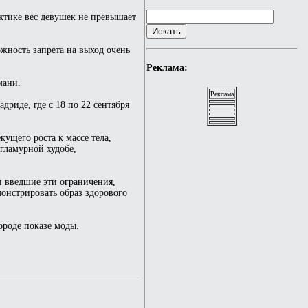
ктике вес девушек не превышает
жность запрета на выход очень
Реклама:
мани.
Реклама
риде, где с 18 по 22 сентября
ущего роста к массе тела,
гламурной худобе,
 введшие эти ограничения,
монстрировать образ здорового
ороде показе моды.