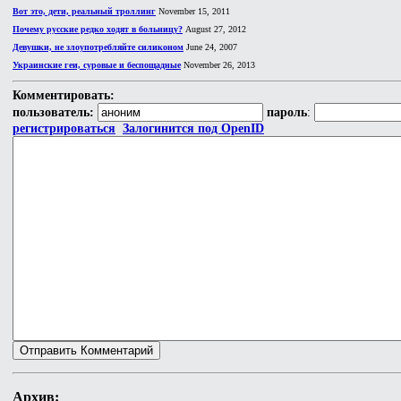
Вот это, дети, реальный троллинг
November 15, 2011
Почему русские редко ходят в больницу?
August 27, 2012
Девушки, не злоупотребляйте силиконом
June 24, 2007
Украинские геи, суровые и беспощадные
November 26, 2013
Комментировать:
пользователь:
пароль
:
регистрироваться
Залогинится под OpenID
Архив: