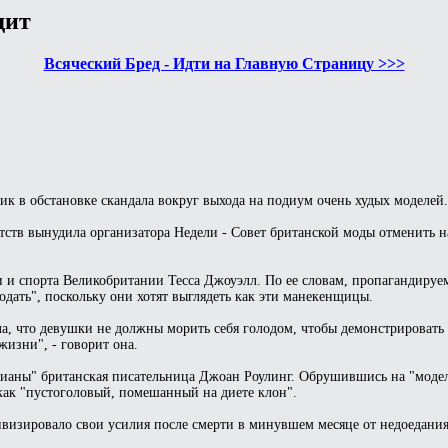
дит
Всяческий Бред - Идти на Главную Страницу >>>
к в обстановке скандала вокруг выхода на подиум очень худых моделей.
тств вынудила организатора Недели - Совет британской моды отменить 
и и спорта Великобритании Тесса Джоуэлл. По ее словам, пропагандиру
дать", поскольку они хотят выглядеть как эти манекенщицы.
ла, что девушки не должны морить себя голодом, чтобы демонстрироват
жизни", - говорит она.
ерианы" британская писательница Джоан Роулинг. Обрушившись на "мод
ы как "пустоголовый, помешанный на диете клон".
ивизировало свои усилия после смерти в минувшем месяце от недоедани