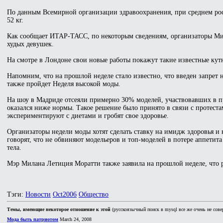
По данным Всемирной организации здравоохранения, при среднем рост
52 кг.
Как сообщает ИТАР-ТАСС, по некоторым сведениям, организаторы Мил
худых девушек.
На смотре в Лондоне свои новые работы покажут такие известные ку
Напомним, что на прошлой неделе стало известно, что введен запрет 
также пройдет Неделя высокой моды.
На шоу в Мадриде отсеяли примерно 30% моделей, участвовавших в п
оказался ниже нормы. Такое решение было принято в связи с протеста
экспериментируют с диетами и гробят свое здоровье.
Организаторы недели моды хотят сделать ставку на имидж здоровья 
говорят, что не обвиняют модельеров и топ-моделей в потере аппетит
тела.
Мэр Милана Летиция Моратти также заявила на прошлой неделе, что р
Тэги:
Новости
Oct2006
Общество
Темы, имеющие некоторое отношение к этой
(русскоязычный поиск в mysql все же очень не сове
Мода быть патриотом
March 24, 2008