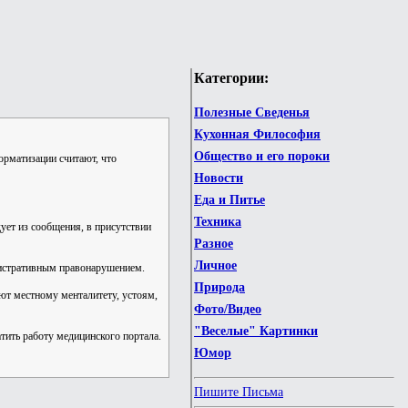
Категории:
Полезные Сведенья
Кухонная Философия
Общество и его пороки
орматизации считают, что
Новости
Еда и Питье
Техника
ует из сообщения, в присутствии
Разное
Личное
инистративным правонарушением.
Природа
ют местному менталитету, устоям,
Фото/Видео
"Веселые" Картинки
тить работу медицинского портала.
Юмор
Пишите Письма