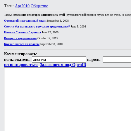
Тэги:
Apr2010
Общество
Темы, имеющие некоторое отношение к этой
(русскоязычный поиск в mysql все же очень не сове
Очередной мозголомный спам
September 3, 2008
Смогли бы вы выжить в русском средневековье?
June 5, 2008
Новости "свиного" гриппа
June 12, 2009
Возврат в средневековье
October 12, 2015
Кризис шагает по планете
September 8, 2010
Комментировать:
пользователь:
пароль
:
регистрироваться
Залогинится под OpenID