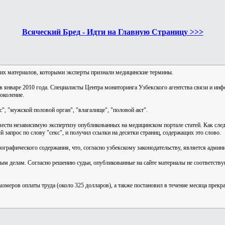
Всяческий Бред - Идти на Главную Страницу >>>
ких материалов, которыми эксперты признали медицинские термины.
 январе 2010 года. Специалисты Центра мониторинга Узбекского агентства связи и инф
околение.
", "мужской половой орган", "влагалище", "половой акт".
ести независимую экспертизу опубликованных на медицинском портале статей. Как след
 запрос по слову "секс", и получил ссылки на десятки страниц, содержащих это слово.
рнографического содержания, что, согласно узбекскому законодательству, является адм
ым делам. Согласно решению судьи, опубликованные на сайте материалы не соответству
меров оплаты труда (около 325 долларов), а также постановил в течение месяца прекра