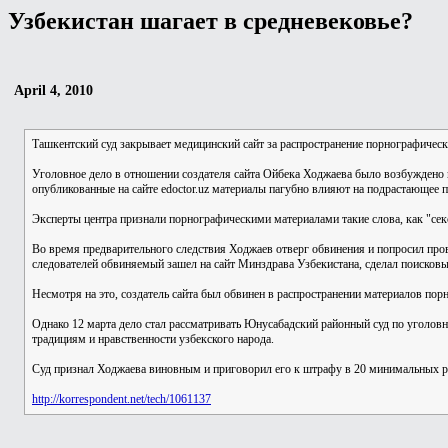
Узбекистан шагает в средневековье?
April 4, 2010
Ташкентский суд закрывает медицинский сайт за распространение порнографичес
Уголовное дело в отношении создателя сайта Ойбека Ходжаева было возбуждено в
опубликованные на сайте edoctor.uz материалы пагубно влияют на подрастающее п
Эксперты центра признали порнографическими материалами такие слова, как "секс
Во время предварительного следствия Ходжаев отверг обвинения и попросил пров
следователей обвиняемый зашел на сайт Минздрава Узбекистана, сделал поисковый
Несмотря на это, создатель сайта был обвинен в распространении материалов по
Однако 12 марта дело стал рассматривать Юнусабадский районный суд по уголовн
традициям и нравственности узбекского народа.
Суд признал Ходжаева виновным и приговорил его к штрафу в 20 минимальных раз
http://korrespondent.net/tech/1061137