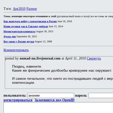
Тэги:
Apr2010
Разное
Темы, имеющие некоторое отношение к этой
(русскоязычный поиск в mysql все же очень не сове
Как выиграть войну с наркотиками в России
June 18, 2018
Наши жулики уже и Таиланд доебали
June 13, 2014
Иммигрантская копипаста
August 30, 2013
Фраза дня
September 30, 2015
Вот такие у России друзья
August 12, 2008
Комментировать
posted by
nomad-nn.livejournal.com
at
April 11, 2010
Свернуть
Пиздец, извините.
Какие же феерические долбоебы криворукие нас окружают. 
И самое печальное, что никто из пострадавших людей с ве
компенсации.
пользователь:
пароль
:
регистрироваться
Залогинится под OpenID