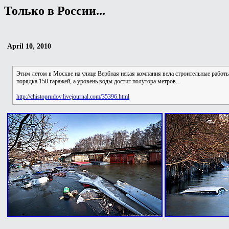
Только в России...
April 10, 2010
Этим летом в Москве на улице Вербная некая компания вела строительные работы п
порядка 150 гаражей, а уровень воды достиг полутора метров...
http://chistoprudov.livejournal.com/35396.html