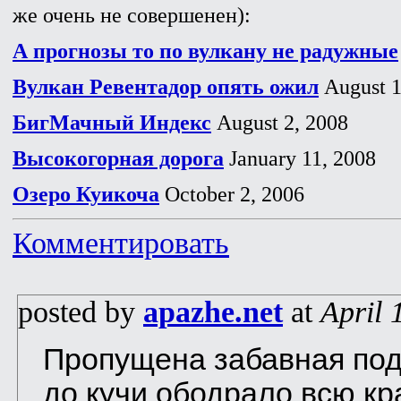
же очень не совершенен):
А прогнозы то по вулкану не радужные
Вулкан Ревентадор опять ожил
August 1
БигМачный Индекс
August 2, 2008
Высокогорная дорога
January 11, 2008
Озеро Куикоча
October 2, 2006
Комментировать
posted by
apazhe.net
at
April 
Пропущена забавная подр
до кучи ободрало всю кра