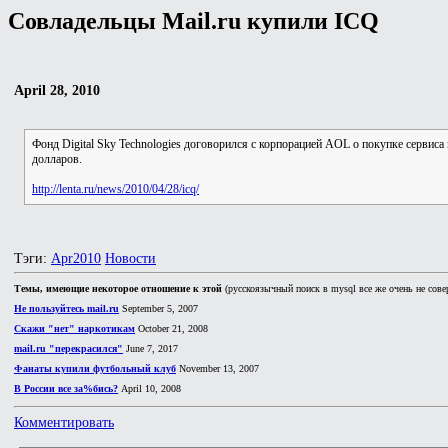
Совладельцы Mail.ru купили ICQ
April 28, 2010
Фонд Digital Sky Technologies договорился с корпорацией AOL о покупке сервис
долларов.
http://lenta.ru/news/2010/04/28/icq/
Тэги:
Apr2010
Новости
Темы, имеющие некоторое отношение к этой
(русскоязычный поиск в mysql все же очень не сове
Не пользуйтесь mail.ru
September 5, 2007
Скажи "нет" наркотикам
October 21, 2008
mail.ru "перекрасился"
June 7, 2017
Фанаты купили футбольный клуб
November 13, 2007
В России все за%бись?
April 10, 2008
Комментировать