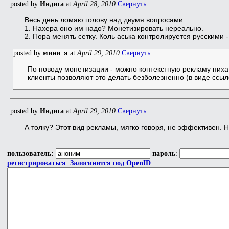
posted by
Индига
at
April 28, 2010
Свернуть
Весь день ломаю голову над двумя вопросами:
1. Нахера оно им надо? Монетизировать нереально.
2. Пора менять сетку. Коль аська контролируется русскими -
posted by
мини_я
at
April 29, 2010
Свернуть
По поводу монетизации - можно контекстную рекламу пиха
клиенты позволяют это делать безболезненно (в виде ссы
posted by
Индига
at
April 29, 2010
Свернуть
А толку? Этот вид рекламы, мягко говоря, не эффективен. Н
пользователь:
пароль
:
регистрироваться
Залогинится под OpenID