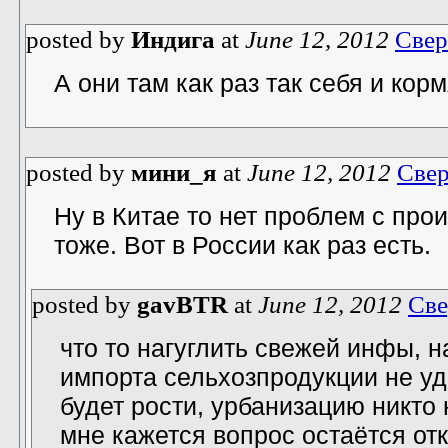
posted by
Индига
at
June 12, 2012
Свер
А они там как раз так себя и корм
posted by
мини_я
at
June 12, 2012
Свер
Ну в Китае то нет проблем с про
тоже. Вот в России как раз есть.
posted by
gavBTR
at
June 12, 2012
Све
что то нагуглить свежей инфы, н
импорта сельхозпродукции не уд
будет рости, урбанизацию никто 
мне кажется вопрос остаётся отк