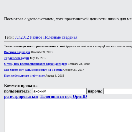
Посмотрел с удовольствием, хотя практической ценности лично для ме
Тэги:
Jun2012
Разное
Полезные сведенья
Темы, имеющие некоторое отношение к этой
(русскоязычный поиск в mysql все же очень не сове
Выстрел под водой
December 9, 2013
Украинские будни
July 15, 2012
О том, как распространяются слухи (анекдот)
February 28, 2010
Мы хотим ему дать компромат на Трампа
October 27, 2017
Про любопытство и обучение
August 8, 2015
Комментировать:
пользователь:
пароль
:
регистрироваться
Залогинится под OpenID