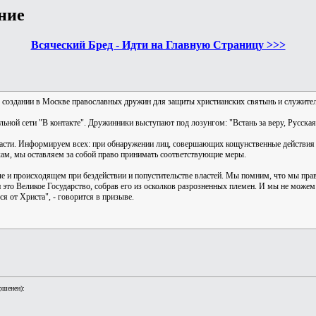
ние
Всяческий Бред - Идти на Главную Страницу >>>
 создании в Москве православных дружин для защиты христианских святынь и служител
ьной сети "В контакте". Дружинники выступают под лозунгом: "Встань за веру, Русская 
асти. Информируем всех: при обнаружении лиц, совершающих кощунственные действия
ам, мы оставляем за собой право принимать соответствующие меры.
е и происходящем при бездействии и попустительстве властей. Мы помним, что мы прав
и это Великое Государство, собрав его из осколков разрозненных племен. И мы не можем
ся от Христа", - говорится в призыве.
ршенен):