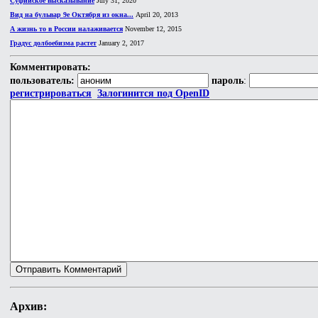
Суфийское высказывание
July 31, 2020
Вид на бульвар 9е Октября из окна...
April 20, 2013
А жизнь то в России налаживается
November 12, 2015
Градус долбоебизма растет
January 2, 2017
Комментировать:
пользователь:
пароль
:
регистрироваться
Залогинится под OpenID
Архив: