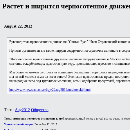
Растет и ширится черносотенное движе
August 22, 2012
Руководитель православного движения "Святая Русь" Иван Отраковский заявил о
Призыв организовывать такие патрули содержится на страничке активиста в социал
"Добровольные православные дружины начинают патрулирование в Москве и обл
святынь, оскорбляющих православную веру, проявляющих агрессию к священник
Мы более не можем смотреть на вопиющее беззаконие творящееся на родной земл
мы на ней хозяева и мы за нее в ответе! Это наши православные предки построил
наша родная вера под трусливое молчание, а то и одобрение предателей, отрекших
http://www.newsru.com/religy/22aug2012/otrakovskij.html
Тэги:
Aug2012
Общество
Темы, имеющие некоторое отношение к этой
(русскоязычный поиск в mysql все же очень не сове
Удивительный вопрос
December 12, 2015