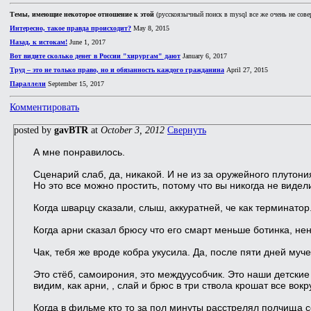
Темы, имеющие некоторое отношение к этой
(русскоязычный поиск в mysql все же очень не сове
Интересно, такое правда происходит?
May 8, 2015
Назад, к истокам!
June 1, 2017
Вот видите сколько денег в России "хирургам" дают
January 6, 2017
Труд – это не только право, но и обязанность каждого гражданина
April 27, 2015
Параллели
September 15, 2017
Комментировать
posted by
gavBTR
at
October 3, 2012
Свернуть
А мне понравилось.
Сценарий слаб, да, никакой. И не из за оружейного плутони
Но это все можно простить, потому что вы никогда не видел
Когда шварцу сказали, слыш, аккуратней, че как терминатор
Когда арни сказал брюсу что его смарт меньше ботинка, не
Чак, тебя же вроде кобра укусила. Да, после пяти дней муче
Это стёб, самоирония, это междуусобчик. Это наши детские 
видим, как арни, , слай и брюс в три ствола крошат все вокру
Когда в фильме кто то за пол минуты расстрелял полчища со