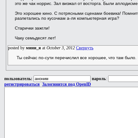
это же чак норрис. Зал визжал от восторга. Были аплодисме
Это хорошее кино. С потрясными сценами боевика! Помнит
разлетались по кусочкам а-ля компьютерная игра?
Старички зажгли!
Чаку семьдесят лет!
posted by
мини_я
at
October 3, 2012
Свернуть
Ты сейчас по-сути перечислил все хорошее, что там было. 
пользователь:
пароль
:
регистрироваться
Залогинится под OpenID