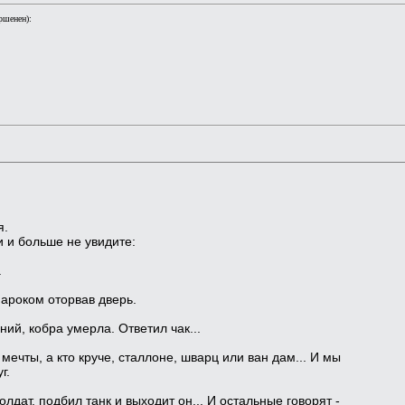
ршенен):
я.
и и больше не увидите:
.
нароком оторвав дверь.
ний, кобра умерла. Ответил чак...
мечты, а кто круче, сталлоне, шварц или ван дам... И мы
г.
лдат, подбил танк и выходит он... И остальные говорят -