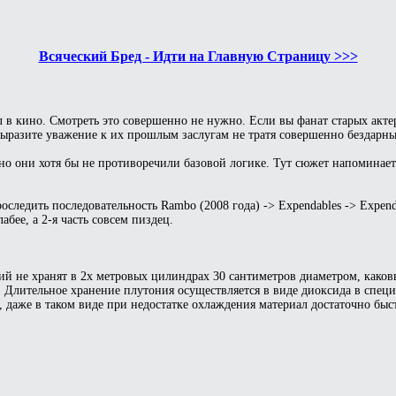
Всяческий Бред - Идти на Главную Страницу >>>
шел в кино. Смотреть это совершенно не нужно. Если вы фанат старых акт
ыразите уважение к их прошлым заслугам не тратя совершенно бездарны
о они хотя бы не противоречили базовой логике. Тут сюжет напоминает
оследить последовательность Rambo (2008 года) -> Expendables -> Expend
бее, а 2-я часть совсем пиздец.
ний не хранят в 2х метровых цилиндрах 30 сантиметров диаметром, како
 Длительное хранение плутония осуществляется в виде диоксида в специ
 даже в таком виде при недостатке охлаждения материал достаточно быст