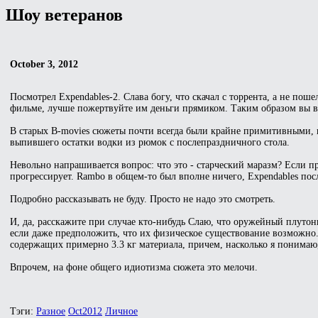
Шоу ветеранов
October 3, 2012
Посмотрел Expendables-2. Слава богу, что скачал с торрента, а не по
фильме, лучше пожертвуйте им деньги прямиком. Таким образом вы в
В старых B-movies сюжеты почти всегда были крайне примитивными, н
выпившего остатки водки из рюмок с послепраздничного стола.
Невольно напрашивается вопрос: что это - старческий маразм? Если пр
прогрессирует. Rambo в общем-то был вполне ничего, Expendables посла
Подробно рассказывать не буду. Просто не надо это смотреть.
И, да, расскажите при случае кто-нибудь Слаю, что оружейный плуто
если даже предположить, что их физическое существование возможно.
содержащих примерно 3.3 кг материала, причем, насколько я понимаю,
Впрочем, на фоне общего идиотизма сюжета это мелочи.
Тэги:
Разное
Oct2012
Личное