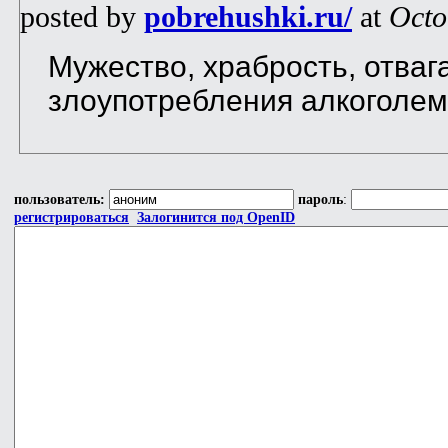
posted by
pobrehushki.ru/
at
Octo
Мужество, храбрость, отваг
злоупотребления алкоголем 
пользователь:
пароль
:
регистрироваться
Залогинится под OpenID