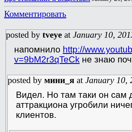
Комментировать
posted by
tveye
at
January 10, 201
напомнило
http://www.youtu
v=9bM2r3qTeCk
не знаю по
posted by
мини_я
at
January 10, 
Видел. Но там таки он сам 
аттракциона угробили ниче
клиентов.