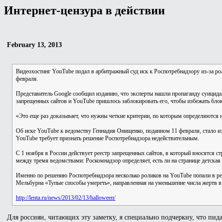
Интернет-цензура в действии
February 13, 2013
Видеохостинг YouTube подал в арбитражный суд иск к Роспотребнадзору из-за рол
февраля.
Представитель Google сообщил изданию, что эксперты нашли пропаганду суицида в
запрещенных сайтов и YouTube пришлось заблокировать его, чтобы избежать блок
«Это еще раз доказывает, что нужны четкие критерии, по которым определяются
Об иске YouTube к ведомству Геннадия Онищенко, поданном 11 февраля, стало из
YouTube требует признать решение Роспотребнадзора недействительным.
С 1 ноября в России действует реестр запрещенных сайтов, в который вносятся 
между тремя ведомствами: Роскомнадзор определяет, есть ли на странице детск
Именно по решению Роспотребнадзора несколько роликов на YouTube попали в р
Мельбурна «Тупые способы умереть», направленная на уменьшение числа жертв в 
http://lenta.ru/news/2013/02/13/halloween/
Для россиян, читающих эту заметку, я специально подчеркну, что пид