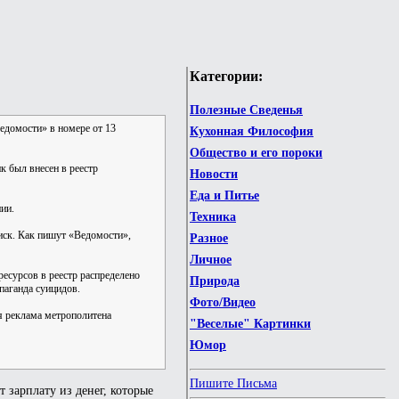
Категории:
Полезные Сведенья
Ведомости» в номере от 13
Кухонная Философия
Общество и его пороки
к был внесен в реестр
Новости
Еда и Питье
ии.
Техника
 иск. Как пишут «Ведомости»,
Разное
Личное
есурсов в реестр распределено
Природа
паганда суицидов.
Фото/Видео
я реклама метрополитена
"Веселые" Картинки
Юмор
Пишите Письма
 зарплату из денег, которые