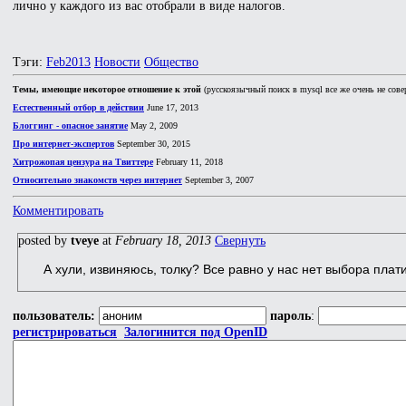
лично у каждого из вас отобрали в виде налогов.
Тэги:
Feb2013
Новости
Общество
Темы, имеющие некоторое отношение к этой
(русскоязычный поиск в mysql все же очень не сове
Естественный отбор в действии
June 17, 2013
Блоггинг - опасное занятие
May 2, 2009
Про интернет-экспертов
September 30, 2015
Хитрожопая цензура на Твиттере
February 11, 2018
Относительно знакомств через интернет
September 3, 2007
Комментировать
posted by
tveye
at
February 18, 2013
Свернуть
А хули, извиняюсь, толку? Все равно у нас нет выбора плати
пользователь:
пароль
:
регистрироваться
Залогинится под OpenID