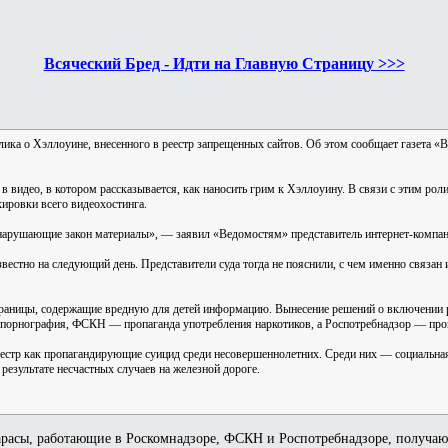
Всяческий Бред - Идти на Главную Страницу >>>
ика о Хэллоуине, внесенного в реестр запрещенных сайтов. Об этом сообщает газета «
 видео, в котором рассказывается, как наносить грим к Хэллоуину. В связи с этим роли
ировки всего видеохостинга.
 нарушающие закон материалы», — заявил «Ведомостям» представитель интернет-компан
вестно на следующий день. Представители суда тогда не пояснили, с чем именно связан
страницы, содержащие вредную для детей информацию. Вынесение решений о включении р
ая порнография, ФСКН — пропаганда употребления наркотиков, а Роспотребнадзор — про
еестр как пропагандирующие суицид среди несовершеннолетних. Среди них — социальна
результате несчастных случаев на железной дороге.
арасы, работающие в Роскомнадзоре, ФСКН и Роспотребнадзоре, получают