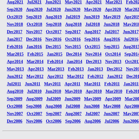
Aug2021
Jul2021
Jun2021
May2021
Apr2021
Mar2021
Feb20
Sep2020
Aug2020
Jul2020
Jun2020
May2020
Apr2020
Mar20
Oct2019
Sep2019
Aug2019
Jul2019
Jun2019
May2019
Apr201
Nov2018
Oct2018
Sep2018
Aug2018
Jul2018
Jun2018
May201
Dec2017
Nov2017
Oct2017
Sep2017
Aug2017
Jul2017
Jun2017
Jan2017
Dec2016
Nov2016
Oct2016
Sep2016
Aug2016
Jul2016
Feb2016
Jan2016
Dec2015
Nov2015
Oct2015
Sep2015
Aug201
Mar2015
Feb2015
Jan2015
Dec2014
Nov2014
Oct2014
Sep201
Apr2014
Mar2014
Feb2014
Jan2014
Dec2013
Nov2013
Oct201
May2013
Apr2013
Mar2013
Feb2013
Jan2013
Dec2012
Nov20
Jun2012
May2012
Apr2012
Mar2012
Feb2012
Jan2012
Dec20
Jul2011
Jun2011
May2011
Apr2011
Mar2011
Feb2011
Jan2011
Aug2010
Jul2010
Jun2010
May2010
Apr2010
Mar2010
Feb20
Sep2009
Aug2009
Jul2009
Jun2009
May2009
Apr2009
Mar20
Oct2008
Sep2008
Aug2008
Jul2008
Jun2008
May2008
Apr200
Nov2007
Oct2007
Sep2007
Aug2007
Jul2007
Jun2007
May200
Dec2006
Nov2006
Oct2006
Sep2006
Aug2006
Jul2006
Jun2006