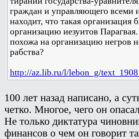
тираний государства-уравнителя
граждан и управляющего всеми 
находит, что такая организация 
организацию иезуитов Парагвая. 
похожа на организацию негров н
рабства?
http://az.lib.ru/l/lebon_g/text_19
100 лет назад написано, а сут
четко. Многое, чего он опаса
Не только диктатура чиновник
финансов о чем он говорит та