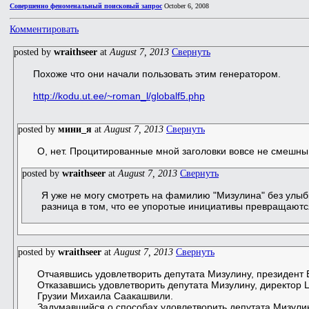
Совершенно феноменальный поисковый запрос
October 6, 2008
Комментировать
posted by
wraithseer
at
August 7, 2013
Свернуть
Похоже что они начали пользовать этим генератором.
http://kodu.ut.ee/~roman_l/globalf5.php
posted by
мини_я
at
August 7, 2013
Свернуть
О, нет. Процитированные мной заголовки вовсе не смешны
posted by
wraithseer
at
August 7, 2013
Свернуть
Я уже не могу смотреть на фамилию "Мизулина" без улыб
разница в том, что ее упоротые инициативы превращаются
posted by
wraithseer
at
August 7, 2013
Свернуть
Отчаявшись удовлетворить депутата Мизулину, президент В
Отказавшись удовлетворить депутата Мизулину, директор Ц
Грузии Михаила Саакашвили.
Задумавшийся о способах удовлетворить депутата Мизули