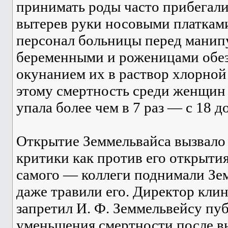
принимать роды часто прибегали
вытерев руки носовыми платками
персонал больницы перед манип
беременными и роженицами обез
окунанием их в раствор хлорной 
этому смертность среди женщин
упала более чем в 7 раз — с 18 до
Открытие Земмельвайса вызвало
критики как против его открытия
самого — коллеги поднимали Зем
даже травили его. Директор клин
запретил И. Ф. Земмельвейсу пу
уменьшения смертности после в