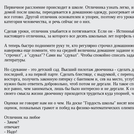
Первичное расслоение происходит в школе. Отличника узнать легко, и
домой после школы, переодевается в домашнюю одежду, разогревает обед
все готово. Другой отличник основателен и упорен, поэтому его уроки
категория человечества, и речь сейчас не о них.
Сделав уроки, отличник улыбается и потягивается. Если он - Истинный
настоящего отличника, за которого все десять школьных лет портфель 
А теперь быстро поднимите руку те, кто регулярно строчил домашнюю 
наверняка еще помните, что на средней величины домашнее задание ну
"строчил", а "сдувал"? Сами вы "сдувал". Чтобы спокойно списать за
литературы.
Но сдувание - это детский сад. Высший пилотаж двоечника - сделать 
последней, а на первой парте. Сделать блестяще, с выдумкой, с перепо
восторга, получить законную пятерку с бантиком и, сев на место, угл
нужно было ответить добровольно, чтоб потом не дергали. На такое с
все равно, чем заниматься, лишь бы было интересно и не дергали. К с
своего смысла жизни двоечнику приходится трудиться куда упорней, ч
Оценки не говорят нам ни о чем. На доске "Гордость школы" висят в
оценок, похвальных грамот и побед на физико-математических олимпиад
Отличник на любое
- Зачем?
отвечает
- Надо!