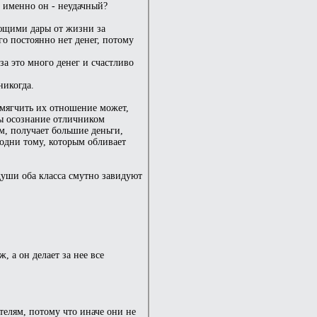
о именно он - неудачный?
ающими дары от жизни за
го постоянно нет денег, потому
за это много денег и счастливо
никогда.
Смягчить их отношение может,
бы осознание отличником
м, получает большие деньги,
родни тому, которым обливает
 души оба класса смутно завидуют
 а он делает за нее все
телям, потому что иначе они не