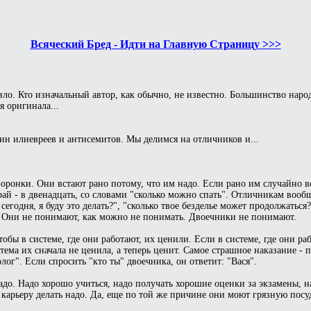
Всяческий Бред - Идти на Главную Страницу >>>
ло. Кто изначальный автор, как обычно, не известно. Большинство народ
 оригинала...
ин илиевреев и антисемитов. Мы делимся на отличников и...
оронки. Они встают рано потому, что им надо. Если рано им случайно вс
край - в двенадцать, со словами "сколько можно спать". Отличникам вооб
егодня, я буду это делать?", "сколько твое безделье может продолжаться
в. Они не понимают, как можно не понимать. Двоечники не понимают.
бы в системе, где они работают, их ценили. Если в системе, где они ра
ема их сначала не ценила, а теперь ценит. Самое страшное наказание - п
ог". Если спросить "кто ты" двоечника, он ответит: "Вася".
адо. Надо хорошо учиться, надо получать хорошие оценки за экзамены, н
то карьеру делать надо. Да, еще по той же причине они моют грязную по