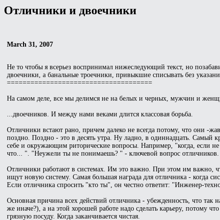
Отличники и двоечники
March 31, 2007
Не то чтобы я всерьез воспринимал нижеследующий текст, но позабави
двоечники, а банальные троечники, привыкшие списывать без указания
=====================================
На самом деле, все мы делимся не на белых и черных, мужчин и женщ
...двоечников. И между нами веками длится классовая борьба.
Отличники встают рано, причем далеко не всегда потому, что они -жав
поздно. Поздно - это в десять утра. Ну ладно, в одиннадцать. Самый 
себе и окружающим риторические вопросы. Например, "когда, если не с
что... ". "Неужели ты не понимаешь? " - ключевой вопрос отличнико
Отличники работают в системах. Им это важно. При этом им важно, что
ищут новую систему. Самая большая награда для отличника - когда сист
Если отличника спросить "кто ты", он честно ответит: "Инженер-технол
Основная причина всех действий отличника - убежденность, что так н
же иначе?), а на этой хорошей работе надо сделать карьеру, потому ч
грязную посуду. Когда заканчивается чистая.