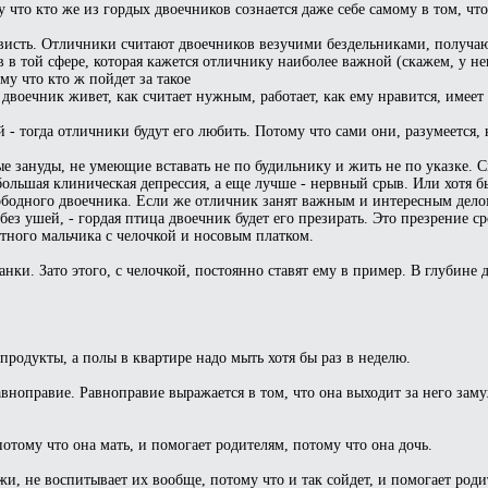
у что кто же из гордых двоечников сознается даже себе самому в том, чт
нависть. Отличники считают двоечников везучими бездельниками, получ
 в той сфере, которая кажется отличнику наиболее важной (скажем, у не
му что кто ж пойдет за такое
двоечник живет, как считает нужным, работает, как ему нравится, имеет 
- тогда отличники будут его любить. Потому что сами они, разумеется, 
е зануды, не умеющие вставать не по будильнику и жить не по указке. 
большая клиническая депрессия, а еще лучше - нервный срыв. Или хотя 
ободного двоечника. Если же отличник занят важным и интересным дело
 без ушей, - гордая птица двоечник будет его презирать. Это презрение с
тного мальчика с челочкой и носовым платком.
анки. Зато этого, с челочкой, постоянно ставят ему в пример. В глубине
.
 продукты, а полы в квартире надо мыть хотя бы раз в неделю.
правие. Равноправие выражается в том, что она выходит за него замуж,
отому что она мать, и помогает родителям, потому что она дочь.
жи, не воспитывает их вообще, потому что и так сойдет, и помогает роди