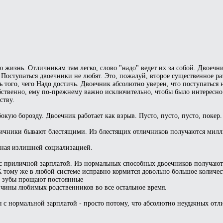
жизнь. Отличникам там легко, слово "надо" ведет их за собой. Двоечн
. Поступаться двоечники не любят. Это, пожалуй, второе существенное р
ь того, чего Надо достичь. Двоечник абсолютно уверен, что поступаться
бственно, ему по-прежнему важно исключительно, чтобы было интересно 
ству.
окую борозду. Двоечник работает как взрыв. Пусто, пусто, пусто, покер.
личники бывают блестящими. Из блестящих отличников получаются мил
нная излишней социализацией.
с приличной зарплатой. Из нормальных способных двоечников получают
К тому же в любой системе исправно кормится довольно большое количес
зь зубы прощают постоянные
чины любимых родственников во все остальное время.
 с нормальной зарплатой - просто потому, что абсолютно неудачных отл