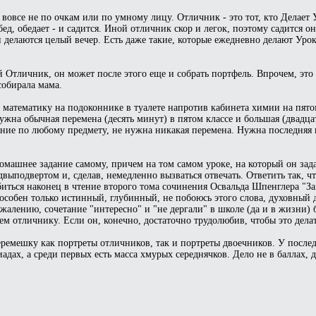
 вовсе не по очкам или по умному лицу. Отличник - это тот, кто Делает
, обедает - и садится. Иной отличник скор и легок, поэтому садится он 
 делаются целый вечер. Есть даже такие, которые ежедневно делают Уроки
 Отличник, он может после этого еще и собрать портфель. Впрочем, это 
собирала мама.
математику на подоконнике в туалете напротив кабинета химии на пятом
жна обычная перемена (десять минут) в пятом классе и большая (двадцат
дание по любому предмету, не нужна никакая перемена. Нужна последняя
домашнее задание самому, причем на том самом уроке, на который он зад
двыподвертом и, сделав, немедленно вызваться отвечать. Ответить так, чт
убиться наконец в чтение второго тома сочинения Освальда Шпенглера "З
пособен только истинный, глубинный, не побоюсь этого слова, духовный
ожалению, сочетание "интересно" и "не дергали" в школе (да и в жизни) 
ем отличнику. Если он, конечно, достаточно трудолюбив, чтобы это делат
перемешку как портреты отличников, так и портреты двоечников. У посл
ах, а среди первых есть масса хмурых середнячков. Дело не в баллах, д