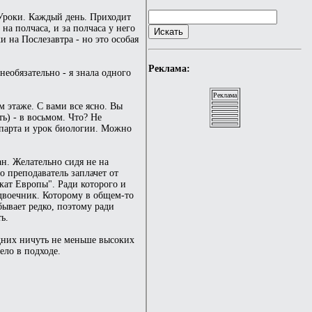
 Уроки. Каждый день. Приходит
на полчаса, и за полчаса у него
 на Послезавтра - но это особая
Реклама:
необязательно - я знала одного
Реклама
 этаже. С вами все ясно. Вы
ь) - в восьмом. Что? Не
 парта и урок биологии. Можно
ан. Желательно сидя не на
о преподаватель заплачет от
акат Европы". Ради которого и
 двоечник. Которому в общем-то
бывает редко, поэтому ради
ь.
едних ничуть не меньше высоких
ело в подходе.