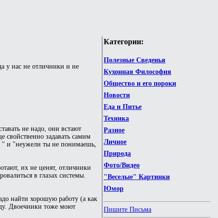
Категории:
Полезные Сведенья
а у нас не отличники и не
Кухонная Философия
Общество и его пороки
Новости
Еда и Питье
Техника
тавать не надо, они встают
Разное
ще свойственно задавать самим
Личное
? " и "неужели ты не понимаешь,
Природа
Фото/Видео
ботают, их не ценят, отличники
ровалиться в глазах системы.
"Веселые" Картинки
Юмор
адо найти хорошую работу (а как
суду. Двоечники тоже моют
Пишите Письма