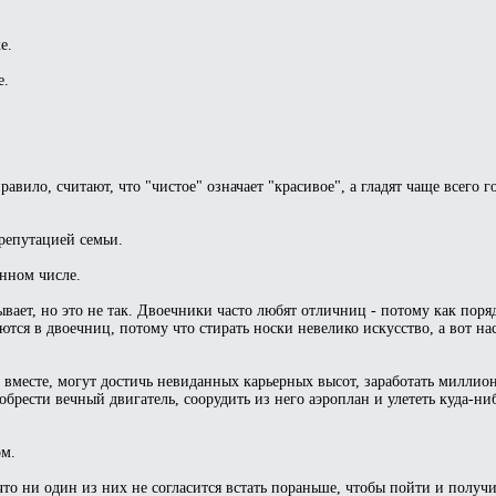
е.
е.
авило, считают, что "чистое" означает "красивое", а гладят чаще всего г
 репутацией семьи.
енном числе.
ает, но это не так. Двоечники часто любят отличниц - потому как поряд
ются в двоечниц, потому что стирать носки невелико искусство, а вот на
 вместе, могут достичь невиданных карьерных высот, заработать миллио
рести вечный двигатель, соорудить из него аэроплан и улететь куда-ниб
ом.
что ни один из них не согласится встать пораньше, чтобы пойти и получи