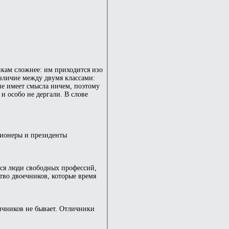
икам сложнее: им приходится изо
азличие между двумя классами:
 не имеет смысла ничем, поэтому
и особо не дергали. В слове
лионеры и президенты
ся люди свободных профессий,
тво двоечников, которые время
ичников не бывает. Отличники