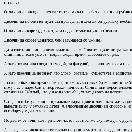
отстанут.
Отличница никогда не пустит своего мужа на работу в грязной рубашк
Двоечница не считает нужным проверять, надел ли он рубашку вообщ
Отличница скорее удавится, чем подаст семье на ужин сосиски.
Двоечница скорее удавится, чем задумается об ужине.
Да, а еще отличницы умеют гладить. Белье. Утюгом. Двоечницы, как пр
отличницы тоже умеют - когда находят время, свободное от дел.
А зато отличница следит за модой, за фигурой, за лишним весом и за
А зато двоечница не знает, что слово "оргазмы" существует в единств
Логично было бы предположить, что межклассовых браков почти не быв
кто у нас в паре, блин, творческая личность. Отличники порой влюбля
спрашивая "Милый, что у нас на ужин? ", умеет далеко не всякий.
Создаются, безусловно, и идеальные пары. Двое отличников, живущие
вырастить кучу румяных детей. А влюбленные двоечники способны изоб
всеобщему удовлетворению.
Но двоим отличникам при этом часто невыносимо скучно друг с друг
А пара двоечников зарастет грязью по уши и умрет от голода, потому 