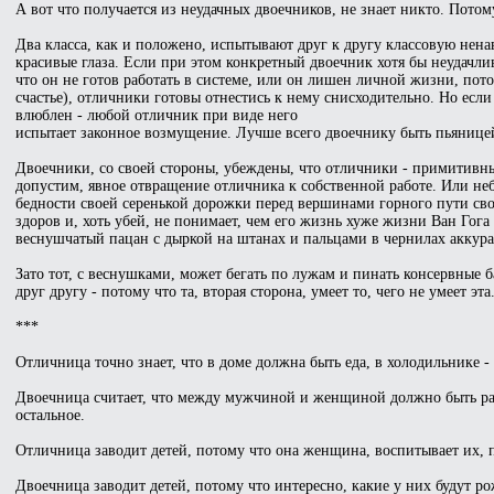
А вот что получается из неудачных двоечников, не знает никто. Потом
Два класса, как и положено, испытывают друг к другу классовую не
красивые глаза. Если при этом конкретный двоечник хотя бы неудачлив
что он не готов работать в системе, или он лишен личной жизни, пото
счастье), отличники готовы отнестись к нему снисходительно. Но если 
влюблен - любой отличник при виде него
испытает законное возмущение. Лучше всего двоечнику быть пьяницей 
Двоечники, со своей стороны, убеждены, что отличники - примитивны
допустим, явное отвращение отличника к собственной работе. Или не
бедности своей серенькой дорожки перед вершинами горного пути св
здоров и, хоть убей, не понимает, чем его жизнь хуже жизни Ван Гога
веснушчатый пацан с дыркой на штанах и пальцами в чернилах аккура
Зато тот, с веснушками, может бегать по лужам и пинать консервные б
друг другу - потому что та, вторая сторона, умеет то, чего не умеет эта
***
Отличница точно знает, что в доме должна быть еда, в холодильнике -
Двоечница считает, что между мужчиной и женщиной должно быть равно
остальное.
Отличница заводит детей, потому что она женщина, воспитывает их, п
Двоечница заводит детей, потому что интересно, какие у них будут ро