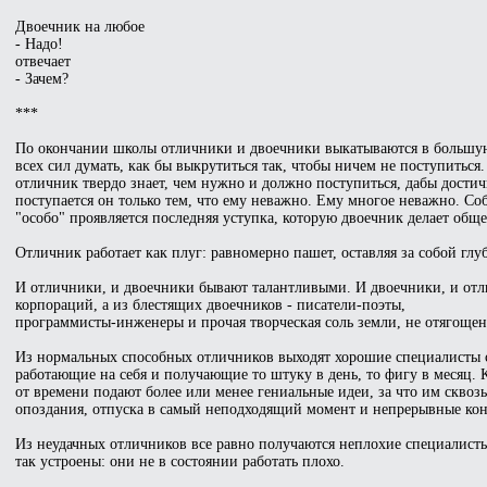
Двоечник на любое
- Надо!
отвечает
- Зачем?
***
По окончании школы отличники и двоечники выкатываются в большую 
всех сил думать, как бы выкрутиться так, чтобы ничем не поступиться
отличник твердо знает, чем нужно и должно поступиться, дабы достич
поступается он только тем, что ему неважно. Ему многое неважно. Со
"особо" проявляется последняя уступка, которую двоечник делает обще
Отличник работает как плуг: равномерно пашет, оставляя за собой глуб
И отличники, и двоечники бывают талантливыми. И двоечники, и от
корпораций, а из блестящих двоечников - писатели-поэты,
программисты-инженеры и прочая творческая соль земли, не отягоще
Из нормальных способных отличников выходят хорошие специалисты 
работающие на себя и получающие то штуку в день, то фигу в месяц. 
от времени подают более или менее гениальные идеи, за что им скво
опоздания, отпуска в самый неподходящий момент и непрерывные кон
Из неудачных отличников все равно получаются неплохие специалисты
так устроены: они не в состоянии работать плохо.