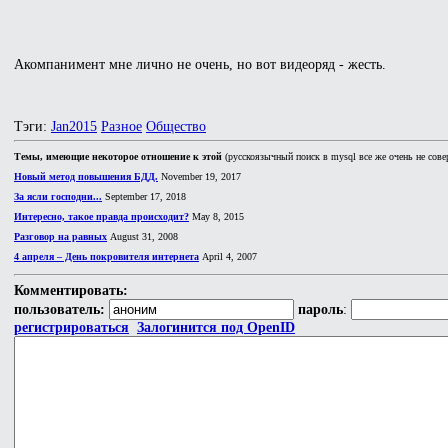
Акомпанимент мне лично не очень, но вот видеоряд - жесть.
Тэги:
Jan2015
Разное
Общество
Темы, имеющие некоторое отношение к этой
(русскоязычный поиск в mysql все же очень не сове
Новый метод повышения БДД.
November 19, 2017
За ясли господни...
September 17, 2018
Интересно, такое правда происходит?
May 8, 2015
Разговор на равных
August 31, 2008
4 апреля – День покровителя интернета
April 4, 2007
Комментировать:
пользователь:
пароль
:
регистрироваться
Залогинится под OpenID