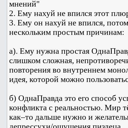
мнений"
2. Ему нахуй не впился этот плю
3. Ему он нахуй не впился, пот
нескольким простым причинам:
а). Ему нужна простая ОднаПравд
слишком сложная, непротиворечи
повторения во внутреннем монол
идея, которой можно пользовать
б) ОднаПравда это его способ у
конфликта с реальностью. Мир т
как–то дальше нужно и желатель
депрессухи/ощущения пиздеца.