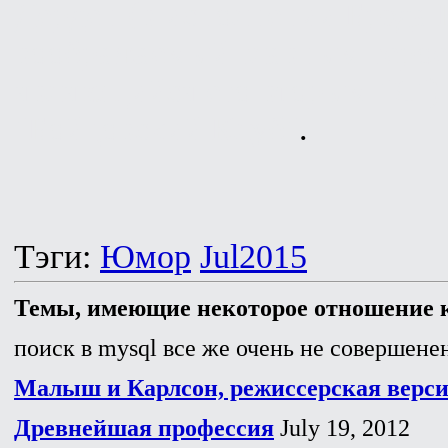
Дерден (в исполнении Брэда 
воображаемый главным герое
являющийся его вторым "Я")
"Бойцовский Клуб"
.
Тэги:
Юмор
Jul2015
Темы, имеющие некоторое отношение к
поиск в mysql все же очень не совершенен
Малыш и Карлсон, режиссерская верс
Древнейшая профессия
July 19, 2012