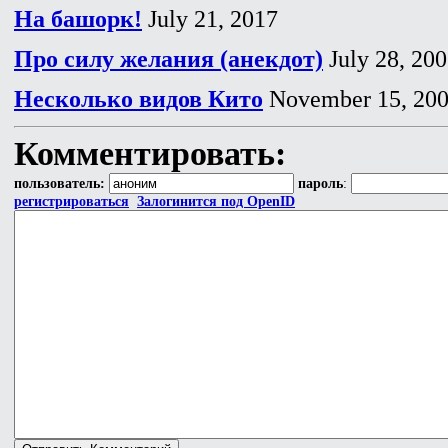
На башорк!
July 21, 2017
Про силу желания (анекдот)
July 28, 20
Несколько видов Кито
November 15, 20
Комментировать:
пользователь:
пароль
:
регистрироваться
Залогинится под OpenID