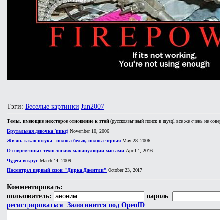
Тэги:
Веселые картинки
Jun2007
Темы, имеющие некоторое отношение к этой
(русскоязычный поиск в mysql все же очень не сове
Брутальная девочка (пикс)
November 10, 2006
Жизнь такая штука - полоса белая, полоса черная
May 28, 2006
О современных технологиях манипуляции массами
April 4, 2016
Чудеса вокруг
March 14, 2009
Посмотрел первый сезон "Дирка Джентли"
October 23, 2017
Комментировать:
пользователь:
пароль
:
регистрироваться
Залогинится под OpenID