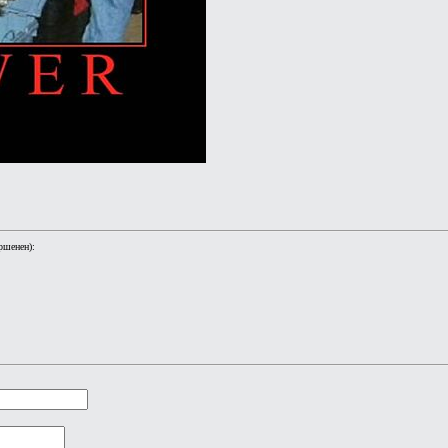
ршенен):