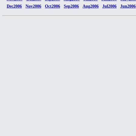
Dec2006
Nov2006
Oct2006
Sep2006
Aug2006
Jul2006
Jun2006