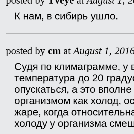
posted by
Tveye
at
August 1, 
К нам, в сибирь ушло.
posted by
cm
at
August 1, 201
Судя по климаграмме, у 
температура до 20 граду
опускаться, а это вполн
организмом как холод, о
жаре, когда относительн
холоду у организма смещ