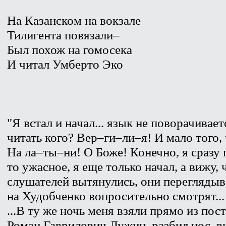
На Казанском на вокзале
Тилигента повязали–
Был похож на гомосека
И читал Умберто Эко
"Я встал и начал... язык не поворачивает
читать кого? Вер–ги–ли–я! И мало того, 
На ла–ты–ни! О Боже! Конечно, я сразу
то ужасное, я еще только начал, а вижу,
слушателей вытянулись, они перегляды
на Худобченко вопросительно смотрят...
...В ту же ночь меня взяли прямо из по
Роман Гаврилович Лужин, разбил нос, вы