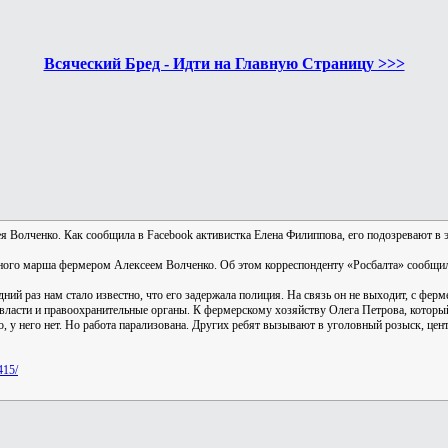
Всяческий Бред - Идти на Главную Страницу >>>
 Волченко. Как сообщила в Facebook активистка Елена Филиппова, его подозревают в 
рного марша фермером Алексеем Волченко. Об этом корреспонденту «Росбалта» сообщ
ий раз нам стало известно, что его задержала полиция. На связь он не выходит, с ферм
власти и правоохранительные органы. К фермерскому хозяйству Олега Петрова, который
о, у него нет. Но работа парализована. Других ребят вызывают в уголовный розыск, цен
415/