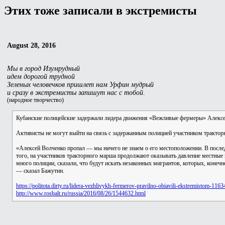
Этих тоже записали в экстремисты
August 28, 2016
Мы в город Изумрудный
идем дорогой трудной
Зеленых человечков пришлет нам Урфин мудрый
и сразу в экстремисты запишут нас с тобой
.
(народное творчество)
Кубанские полицейские задержали лидера движения «Вежливые фермеры» Алексея
Активисты не могут выйти на связь с задержанным полицией участником тракто
«Алексей Волченко пропал — мы ничего не знаем о его местоположении. В последн
того, на участников тракторного марша продолжают оказывать давление местные 
много полиции, сказали, что будут искать незаконных мигрантов, которых, конечн
— сказал Бажутин.
https://politota.dirty.ru/lidera-vezhlivykh-fermerov-pravilno-obiavili-ekstremistom-1163
http://www.rosbalt.ru/russia/2016/08/26/1544632.html