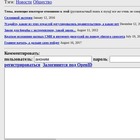
Тэги:
Новости
Общество
Темы, имеющие некоторое отношение к этой
(русскоязычный поиск в mysql все же очень не сове
Сплошной экстрим
January 12, 2016
Угадайте, какие из этих отраслей регулировались правительством, а какие нет
December 12, 2
Закон для борьбы с экстремизмом, такой закон...
August 11, 2012
Краткое изложение ватных СМИ и интернет-дискуссий по поводу сбитого самолета
July 19, 2
Главное начать, а дальше само пойдет
August 16, 2017
Комментировать:
пользователь:
пароль
:
регистрироваться
Залогинится под OpenID