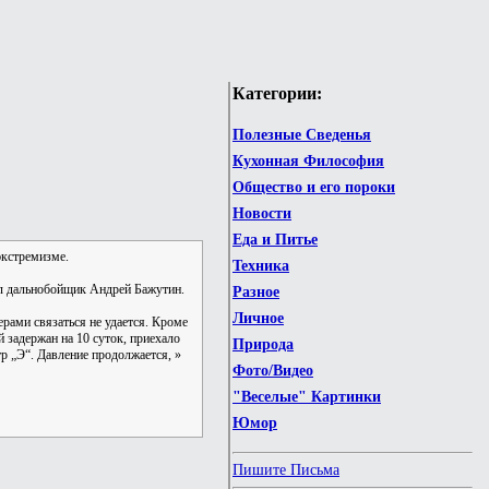
Категории:
Полезные Сведенья
Кухонная Философия
Общество и его пороки
Новости
Еда и Питье
экстремизме.
Техника
ил дальнобойщик Андрей Бажутин.
Разное
Личное
ерами связаться не удается. Кроме
 задержан на 10 суток, приехало
Природа
тр „Э“. Давление продолжается, »
Фото/Видео
"Веселые" Картинки
Юмор
Пишите Письма