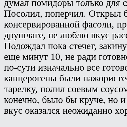
думал помидоры только для с
Посолил, поперчил. Открыл 
консервированной фасоли, п
друшлаге, не люблю вкус расс
Подождал пока стечет, закин
еще минут 10, не ради готовн
по-сути изначально все готов
канцерогены были нажористе
тарелку, полил соевым соусо
конечно, было бы круче, но и
вкус оказался неожиданно хо