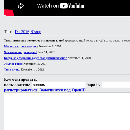
Тэги:
Dec2016
Юмор
Темы, имеющие некоторое отношение к этой
(русскоязычный поиск в mysql все же очень не сове
Меняется страна америка
November 8, 2008
Что такое метросексуал?
June 14, 2007
Когда же у украины будет своя доменная зона?
November 11, 2009
Унылое говно
November 13, 2007
Типа шутка
December 14, 2012
Комментировать:
пользователь:
пароль
:
регистрироваться
Залогинится под OpenID