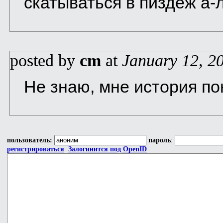
скатываться в пиздеж а-л
posted by
cm
at
January 12, 2
Не знаю, мне история по
пользователь:
пароль
:
регистрироваться
Залогинится под OpenID