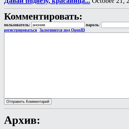
Давай подвезу, красавица...
October 21, 
Комментировать:
пользователь:
пароль
:
регистрироваться
Залогинится под OpenID
Архив: