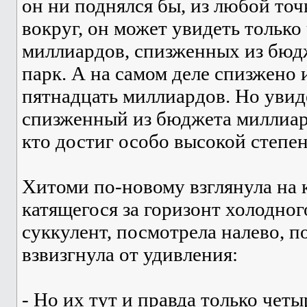
он ни поднялся бы, из любой точ
вокруг, он может увидеть только
миллиардов, спизженных из бюдж
парк. А на самом деле спизжено 
пятнадцать миллиардов. Но увид
спизженный из бюджета миллиар
кто достиг особо высокой степе
Хитоми по-новому взглянула на
катящегося за горизонт холодног
суккулент, посмотрела налево, п
взвизгнула от удивления:
- Но их тут и правда только чет