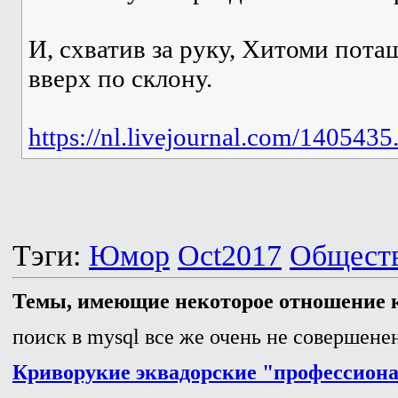
И, схватив за руку, Хитоми пота
вверх по склону.
https://nl.livejournal.com/1405435
Тэги:
Юмор
Oct2017
Общест
Темы, имеющие некоторое отношение к
поиск в mysql все же очень не совершенен
Криворукие эквадорские "профессион