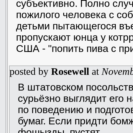
субъективно. Полно случ
пожилого человека с со
детьми пытающегося въе
пропускают юнца у котр
США - "попить пива с пр
posted by
Rosewell
at
Novemb
В штатовском посольств
сурьёзно выглядит его 
по поведению и подготовк
бумаг. Если придти бомж
фошызды, пустят.