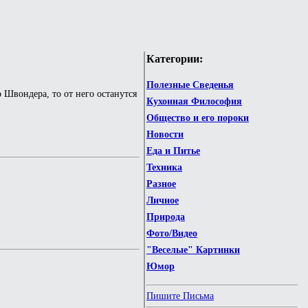
Категории:
Полезные Сведенья
о Швондера, то от него останутся
Кухонная Философия
Общество и его пороки
Новости
Еда и Питье
Техника
Разное
Личное
Природа
Фото/Видео
"Веселые" Картинки
Юмор
Пишите Письма