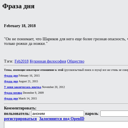
Фраза дня
February 18, 2018
"Он не понимает, что Шариков для него еще более грозная опасность, ч
только рожки да ножки."
Тэги:
Feb2018
Кухонная философия
Общество
Темы, имеющие некоторое отношение к этой
(русскоязычный поиск в mysql все же очень не сове
Фраза дня
February 16, 2015
Фраза дня
August 21, 2015
У меня закончилась жвачка
November 20, 2012
Фраза месяца
December 9, 2009
Фраза дня
March 14, 2015
Комментировать:
пользователь:
пароль
:
регистрироваться
Залогинится под OpenID