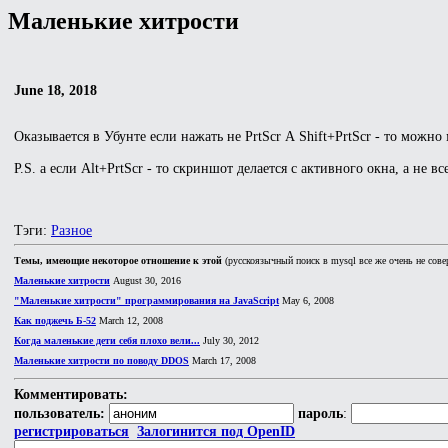
Маленькие хитрости
June 18, 2018
Оказывается в Убунте если нажать не PrtScr А Shift+PrtScr - то мож
P.S. а если Alt+PrtScr - то скриншот делается с активного окна, а не вс
Тэги:
Разное
Темы, имеющие некоторое отношение к этой
(русскоязычный поиск в mysql все же очень не сове
Маленькие хитрости
August 30, 2016
"Маленькие хитрости" программирования на JavaScript
May 6, 2008
Как поджечь Б-52
March 12, 2008
Когда маленькие дети себя плохо вели...
July 30, 2012
Маленькие хитрости по поводу DDOS
March 17, 2008
Комментировать:
пользователь:
пароль
:
регистрироваться
Залогинится под OpenID