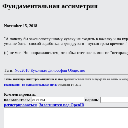
Фундаментальная ассиметрия
November 15, 2018
"А почему бы законопослушному чуваку не сходить в качалку и на кур
умение бить - способ заработка, а для другого - пустая трата времени."
(c) не мое. Но понравилось тем, что объясняет очень многие "несправе
Тэги:
Nov2018
Кухонная философия
Общество
Темы, имеющие некоторое отношение к этой
(русскоязычный поиск в mysql все же очень не сове
Гравитация - не фундаментальная сила?
November 14, 2016
Комментировать:
пользователь:
пароль
:
регистрироваться
Залогинится под OpenID