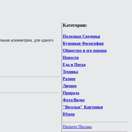
Категории:
Полезные Сведенья
льная асимметрия, для одного
Кухонная Философия
Общество и его пороки
Новости
Еда и Питье
Техника
Разное
Личное
Природа
Фото/Видео
"Веселые" Картинки
Юмор
Пишите Письма