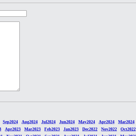
Sep2024
Aug2024
Jul2024
Jun2024
May2024
Apr2024
Mar2024
3
Apr2023
Mar2023
Feb2023
Jan2023
Dec2022
Nov2022
Oct2022