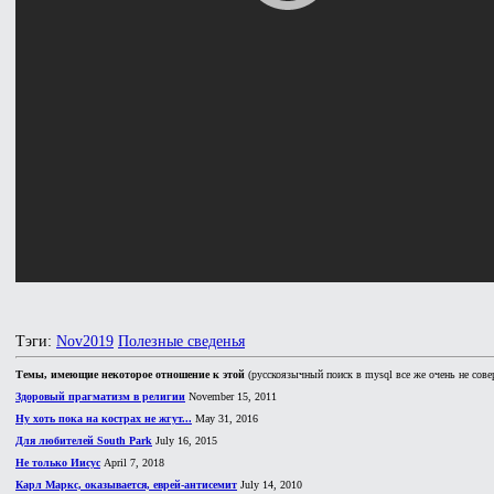
Тэги:
Nov2019
Полезные сведенья
Темы, имеющие некоторое отношение к этой
(русскоязычный поиск в mysql все же очень не сове
Здоровый прагматизм в религии
November 15, 2011
Ну хоть пока на кострах не жгут...
May 31, 2016
Для любителей South Park
July 16, 2015
Не только Иисус
April 7, 2018
Карл Маркс, оказывается, еврей-антисемит
July 14, 2010