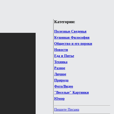
Категории:
Полезные Сведенья
Кухонная Философия
Общество и его пороки
Новости
Еда и Питье
Техника
Разное
Личное
Природа
Фото/Видео
"Веселые" Картинки
Юмор
Пишите Письма