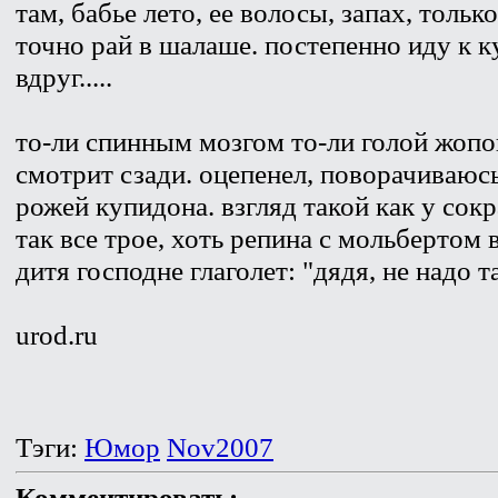
там, бабье лето, ее волосы, запах, тольк
точно рай в шалаше. постепенно иду к 
вдруг.....
то-ли спинным мозгом то-ли голой жопо
смотрит сзади. оцепенел, поворачиваюсь.
рожей купидона. взгляд такой как у сокр
так все трое, хоть репина с мольбертом 
дитя господне глаголет: "дядя, не надо 
urod.ru
Тэги:
Юмор
Nov2007
Комментировать: