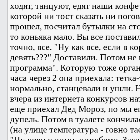
ходят, танцуют, едят наши конфет
которой ни тост сказать ни пого
прошел, посчитал бутылки на сто
то коньяка мало. Вы все постави
точно, все. "Ну как все, если в к
девять???" Доставили. Потом не
программа". Которую тоже орган
часа через 2 она приехала: тетка
нормально, станцевали и ушли. Н
вчера из интернета конкурсов на
еще приехал Дед Мороз, но мы ег
дупель. Потом в туалете кончила
(на улице температура - говно т
"Ну хрен с ними, с трубами. Зак