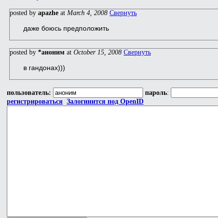
posted by
apazhe
at
March 4, 2008
Свернуть
даже боюсь предположить
posted by
*аноним
at
October 15, 2008
Свернуть
в гандонах)))
пользователь:
пароль
:
регистрироваться
Залогинится под OpenID