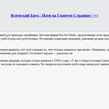
Всяческий Бред - Идти на Главную Страницу >>>
енный для проводов покойников. Местная фирма Paa Joe Works, предлагающая свою про
, гроб-огурец или гроб-ботинок. По мнению владельцев компании, домовина должна ука
рым нравится, что гроб отражает то, чем человек занимался при жизни. «Например, ом
тематики для умершего 19-летнего игрока», – рассказал он.
альная традиция, которая уходит корнями в 1950-е годы. «У нас в Аккре (столица Ганы) 
поступил от немецкого клиента. Тот попросил изготовить гроб в виде матки для гинекол