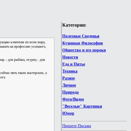
Категории:
Полезные Сведенья
дукцию клиентам по всем миру,
Кухонная Философия
зывать на профессию усопшего,
Общество и его пороки
Новости
ар – для рыбака, огурец – для
Еда и Питье
Техника
сейчас пять таких мастерских, а
ога.
Разное
Личное
Природа
Фото/Видео
"Веселые" Картинки
Юмор
Пишите Письма