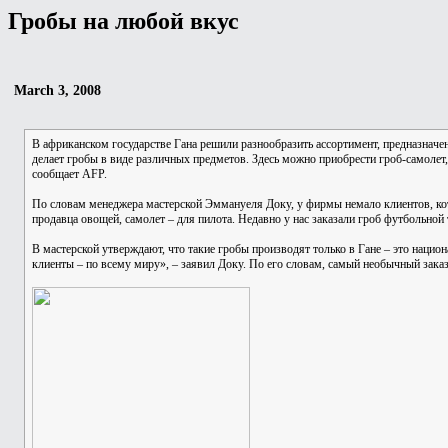
Гробы на любой вкус
March 3, 2008
В африканском государстве Гана решили разнообразить ассортимент, предназнач
делает гробы в виде различных предметов. Здесь можно приобрести гроб-самолет
сообщает AFP.
По словам менеджера мастерской Эммануеля Доку, у фирмы немало клиентов, кото
продавца овощей, самолет – для пилота. Недавно у нас заказали гроб футбольной 
В мастерской утверждают, что такие гробы производят только в Гане – это национ
клиенты – по всему миру», – заявил Доку. По его словам, самый необычный заказ 