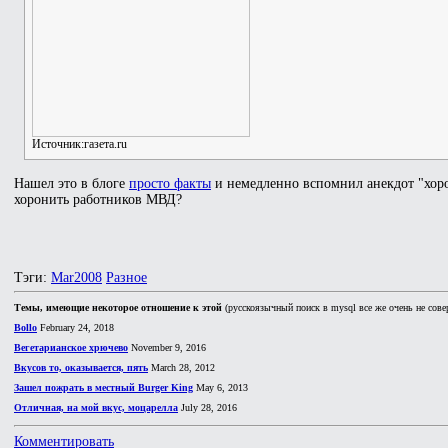
Источник:газета.ru
Нашел это в блоге
просто факты
и немедленно вспомнил анекдот "хорош
хоронить работников МВД?
Тэги:
Mar2008
Разное
Темы, имеющие некоторое отношение к этой
(русскоязычный поиск в mysql все же очень не сове
Bollo
February 24, 2018
Вегетарианское хрючево
November 9, 2016
Вкусов то, оказывается, пять
March 28, 2012
Зашел пожрать в местный Burger King
May 6, 2013
Отличная, на мой вкус, моцарелла
July 28, 2016
Комментировать