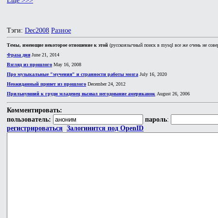
Ещё >>>
Тэги:
Dec2008
Разное
Темы, имеющие некоторое отношение к этой
(русскоязычный поиск в mysql все же очень не сове
Фраза дня
June 21, 2014
Взгляд из прошлого
May 16, 2008
Про музыкальные "мучения" и странности работы мозга
July 16, 2020
Неожиданный привет из прошлого
December 24, 2012
Прильнувший к груди младенец вызвал негодование американок
August 26, 2006
Комментировать:
пользователь:
пароль
:
регистрироваться
Залогинится под OpenID