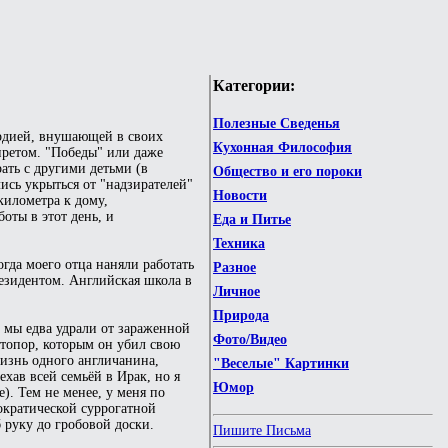
Категории:
Полезные Сведенья
ардией, внушающей в своих
Кухонная Философия
претом. "Победы" или даже
ать с другими детьми (в
Общество и его пороки
ись укрыться от "надзирателей"
Новости
 километра к дому,
оты в этот день, и
Еда и Питье
Техника
огда моего отца наняли работать
Разное
резидентом. Английская школа в
Личное
Природа
 мы едва удрали от зараженной
Фото/Видео
 топор, которым он убил свою
жизнь одного англичанина,
"Веселые" Картинки
хав всей семьёй в Ирак, но я
Юмор
. Тем не менее, у меня по
ократической суррогатной
б руку до гробовой доски.
Пишите Письма