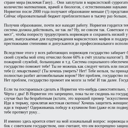
стране мира (включая Гану)... Они заплутали в марксистской суррогат
количество математиков, врачей и биологов, с естественными науками
Норвегии после 2000 года получают образование меньше (!) представит
Сейчас образовательный бюджет приблизительно в тысячу раз больше, 
Получив образование, почти все находят работу. Норвегия гордится те
система должна действовать, не так ли? Ну, не совсем так. Советско
мест", чтобы попросту трудоустроить норвежцев и сохранить низкий у
далее, выпускаемые для подтверждения марксистских мифов и поддер
престижными степенями и допускаются до профессионального исполн
Вследствие этого у всех работающих норвежцев государство забирает
своей службы мой отец отчислял более 60% в счёт уплаты налогов!). 
пожарной службой, больницами и т.д. Система социального обеспечени
государство поможет тебе! Ты не можешь как следует читать или писат
тебе (с лекарствами)! (Ты хочешь умереть? Нет! Тебе нельзя, ты при
полностью разбит автомобильным вором? Нет проблем, государство помо
Нет проблем, государство промоет им мозги за тебя! И так далее. Госу
Если ты постараешься сделать в Норвегии что-нибудь самостоятельно, 
Чёрта с два! В Норвегии это запрещено, пока ты не сходишь на госуд
случае был бы безработным (кстати, это хороший пример "искусственн
Иди в тюрьму, проклятая жестокая скотина! Хочешь защитить женщину,
иди в тюрьму! Одерживаешь победу в кулачном бою (даже если подвер
тебе протянут руку...
И именно здесь кроется ответ на мой изначальный вопрос: норвежцы н
бок с советским государством, они считают, что им воспрещено защи