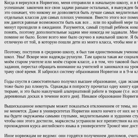
Когда я вернулся в Норвегию, меня отправили в начальную школу, и я
успешным: закончив все свои задачи раньше остальных, я вынужден бы
это означает, что никому не дозволяется быть лучше самых медлитель
отдельных классов для самых плохих учеников. Вместо этого все поме
им даются равные возможности быть как все... или по крайней мере т
минут проходили в ожидании. Разумеется, самый глупый ребёнок никог
понять, поэтому дополнительные задачи мне никогда не задавали. Мне
помине не было. Более всего мне было скучно в начальной школе. Я б
отличную от той, в которую пошли дети из моего класса, чтобы мне и 
Поэтому, поступив в среднюю школу, я был там единственным ученико
школ. Увы! Вскоре мои надежды рухнули. Там царила такая же социалис
моём старом учителе или моём старом классе, а в том, что таковой был
задания, перестал обращать внимание на учителей и занимался на уро
трачу своё время. Я забросил систему образования Норвегии и в 9-м кл
Годы спустя я самостоятельно получил высшее образование, сдав экза
тоже было раз плюнуть. Однажды я попросту прочитал одну книгу еди
тюрьме, и это было наилучшей альтернативой работе в тюрьме (т.е. и
деревянных досках в течение всего дня). Никакое образование Норвеги
Вышесказанное некоторым может показаться отклонением от темы, но э
не меняется. Даже в университетах Норвегии никто ничего от них н
вы будете окружаемы самыми глупыми, медлительными и худшими студ
чтобы они этого достигли, марксисты устранили все препятствия на и
прохождения курса английского языка в университете Тромсё мне дост
Иное норвежцам не ведомо: они гордятся получением дипломов, счита