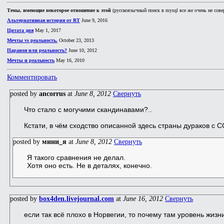
Темы, имеющие некоторое отношение к этой
(русскоязычный поиск в mysql все же очень не сове
Альтернативная история от RT
June 9, 2016
Цитата дня
May 1, 2017
Мечты vs реальность.
October 23, 2013
Параноя или реальность?
June 10, 2012
Мечты и реальность
May 16, 2010
Комментировать
posted by
ancorrus
at
June 8, 2012
Свернуть
Что стало с могучими скандинавами?..
Кстати, в чём сходство описанной здесь страны дураков с 
posted by
мини_я
at
June 8, 2012
Свернуть
Я такого сравнения не делал.
Хотя оно есть. Не в деталях, конечно.
posted by
box4den.livejournal.com
at
June 16, 2012
Свернуть
если так всё плохо в Норвегии, то почему там уровень жиз