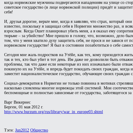
когда норвежские мужчины подвергаются нападениям на улице со стор
советское государство (в лице норвежской полиции) придёт и защитит 
себя!
И, друзья дорогие, верьте мне, когда я заявляю, что страх, который о
известно, поскольку я защищал себя в Норвегии множество раз, и всяки
взрослым. Когда Ошет планировал убить меня, а я оказал ему сопротивл
тюрьме – за убийство! Мне пришло в голову, что, возможно, дело было
том, что у меня хватило духу защитить себя, не прося и не завися от
норвежском государстве! Я был в состоянии позаботиться о себе самос
Сегодня мне жаль подростков на Утёйе, как тех, кому приходится жить 
так и тех, кто был убит в тот день. Им даже не дозволили быть отваж
проблемы, так что даже если некоторые из них изначально были отваж
покинуло их на Утёйе, и впредь будет покидать своих граждан, когда и
заместит националистическое государство, обучающее своих граждан са
Социал-демократия в Норвегии не только повинна в мотивах стрелявшег
насколько сломлены многие норвежцы этой системой. Мои соотечеств
беспомощные и полностью зависимые от государства, заботящегося за
Варг Викернес
Берген, 01 мая 2012 г.
http://www.burzum.org/rus/library/war_in_europe03.shtml
Тэги:
Jun2012
Общество