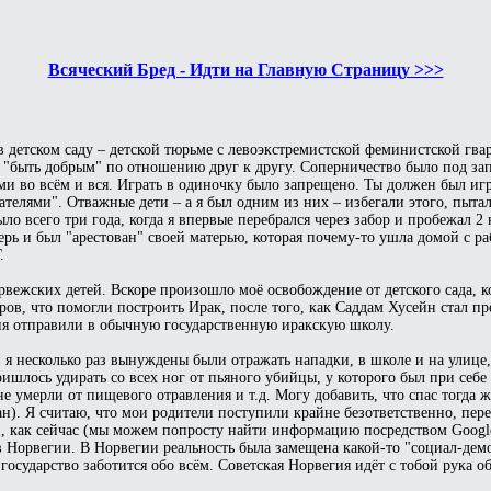
Всяческий Бред - Идти на Главную Страницу >>>
в детском саду – детской тюрьме с левоэкстремистской феминистской гв
"быть добрым" по отношению друг к другу. Соперничество было под за
и во всём и вся. Играть в одиночку было запрещено. Ты должен был игр
телями". Отважные дети – а я был одним из них – избегали этого, пытал
ло всего три года, когда я впервые перебрался через забор и пробежал 2
рь и был "арестован" своей матерью, которая почему-то ушла домой с раб
.
рвежских детей. Вскоре произошло моё освобождение от детского сада, к
ров, что помогли построить Ирак, после того, как Саддам Хусейн стал п
еня отправили в обычную государственную иракскую школу.
я несколько раз вынуждены были отражать нападки, в школе и на улице,
шлось удирать со всех ног от пьяного убийцы, у которого был при себе
е умерли от пищевого отравления и т.д. Могу добавить, что спас тогда 
н). Я считаю, что мои родители поступили крайне безответственно, перее
, как сейчас (мы можем попросту найти информацию посредством Google)
 Норвегии. В Норвегии реальность была замещена какой-то "социал-дем
государство заботится обо всём. Советская Норвегия идёт с тобой рука о