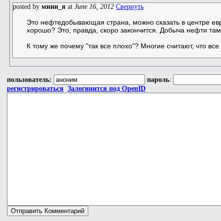
posted by
мини_я
at
June 16, 2012
Свернуть
Это нефтедобывающая страна, можно сказать в центре евр
хорошо? Это, правда, скоро закончится. Добыча нефти там 
К тому же почему "так все плохо"? Многие считают, что вс
пользователь:
пароль
:
регистрироваться
Залогинится под OpenID