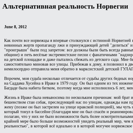
Альтернативная реальность Норвегии
June 8, 2012
Как почти все норвежцы я впервые столкнулся с истинной Норвегией 
невинных жертв пропаганду лжи и принуждающей детей "делиться" и 
"проигрыши" были под запретом: все должны были быть всегда равным
общине) и петь весёлые экстремистские песни с фанатичными "надзира
на детской площадке и даже пытались сбежать из детского сада. Мне бы
самостоятельно миновав все улицы. Прибежав к дому, я позвонил в две
немилосердно отправила меня обратно в марксистский детский ГУЛАГ
Впрочем, моя судьба несколько отличается от судьбы других бедных но
на Саддама Хусейна в Ираке в 1979 году. Он был одним из тех инжене
Багдаде была набита битком, поэтому когда мне исполнилось 6 лет, м
Жизнь в Ираке была невыносима по нескольким причинам: мой брат и 
бешенством стаи собак, преследующей нас по улицам, однажды нам при
жену (позже он был застрелен на улице иракской полицией), мы чуть н
который тонул в бассейне (благодаря мне он был спасён и реанимирова
полагаю, что у них не было возможности быть более осмотрительными
крайней мере было больше возможностей увидеть реальный мир, чем в
реальностью", в которой всё идеально и в которой могучее норвежское 