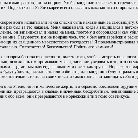
оны иммигрантов, ни на острове Утёйа, когда один человек отстреливае
их. Подростки на Утёйе скорее всего опасались наказания со стороны го
ни скорее всего испытывали из-за опаски быть наказанным за самозащиту,
й раз был за это наказан. Меня наказывали, когда я защищался в детском
ение, он запаниковал и напал на меня, поэтому я оборонялся и сам убил 
 во мне! Разумеется, им не понравилось, что я был антиеврейским расист
 помощи их священного марксистского государства! Я продемонстрировал 
тоятельно. Святотатство! Богохульство! Побить его камнями!
с позором бегства от опасности, вместо того, чтобы смотреть опасности 
ными, всю жизнь им промывали мозги, заставив уверовать в то, что госуд
ными людьми, мы навсегда запомним их всех как трусов. Норвежское мар
х будут убивать, насиловать или избивать, или когда они будут страдать 
мостоятельно стоять на своих ногах и самостоятельно защищать себя и д
о на Утёйе, но и в количестве жертв, и я серьёзно обеспокоен будущим 
енники превращаются в слабые, никчёмные, бесхребетные, ненавидящие 
 них обо всём, они превращаются в норвежский тип гомо советикуса.