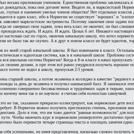
 был весьма прилежным учеником. Единственная проблема заключалась в 
л дожидаться, пока они догонят меня. Видите ли, в марксистской Норве
ных, глупых и наименее умелых членов общества! Нет отдельных классов
щаются в один класс, ибо в Норвегии не существует "хороших" и "плохи
ак заявляют марксистские экстремисты. Поэтому закончив свои задачи пос
да не завершал свои задачи, пока весь класс не окончит, он был слишко
 приходилось ждать. И ждать. И ждать. Целых 6 лет. Никакого настоящег
ыл настолько сыт по горло, окончив начальную школу, что хотел перевес
там не было так же скучно. А в друг в новом классе не будет идиотов, т
в из моей старой начальной школы. Я был новеньким в классе. Остальн
тическая и идиотская система, как и в начальной школе. Проблема состо
а вся школьная система Норвегии! Когда в 8-м классе я начал пропускать
ках своими делами, и при этом всё равно умудрился получить хорошие оц
ассе почти не ходил в школу, пропуская 2/3 уроков.
мены старшей школы, а потом экзамены в колледже в качестве "рядового а
ножды за день до экзамена и получил наивысший балл. Я занимался этим
сполнению совершенно бессмысленных и трудоёмких задач в тюрьме, напо
и ничему меня так и не научило: я считаю себя полностью самоучкой.
то не так, сказанное прекрасно иллюстрирует, как норвежские дети вос
е требует. В Норвегии можно получить престижную степень, приложив м
ентами. Дело в том, что им тоже даются "равные возможности" для пол
х пути. Чтобы окончить курс в норвежском университете достаточно проч
аточно было перевести четыре страницы текста и посещать занятия один-
я себя успешными, не имея представления, насколько сложно получить 