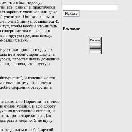
том, что я был чересчур
гии все "равны" и практически
 для хороших учеников или даже
х" учеников! Они все равны, и
ле почти 5 минут, оставшиеся 45
м туп, чтобы вообще что-нибудь
Реклама:
о соперничества в школе и в
тись в другую среднюю школу,
ормозящих меня?!
Реклама
ые ученики пришли из других
яла не в моей старой школе, в
 уроки, перестал делать домашние
енки, я понял, что впустую
битуриента", и конечно же это
 только потому, что сидел в
добие сверления отверстий в
питываются в Норвегии, и ничего
инимумом усилий, и всю дорогу
учения престижной степени, и
итать три-четыре книги. Для
два раза в неделю. Я не шучу!
тот же диплом в любой другой