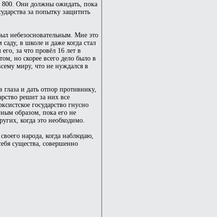
т 800. Они должны ожидать, пока
сударства за попытку защитить
 был небезосновательным. Мне это
 саду, в школе и даже когда стал
его, за что провёл 16 лет в
ом, но скорее всего дело было в
всему миру, что не нуждался в
в глаза и дать отпор противнику,
арство решит за них все
ксистское государство гнусно
иным образом, пока его не
ругих, когда это необходимо.
своего народа, когда наблюдаю,
себя существа, совершенно