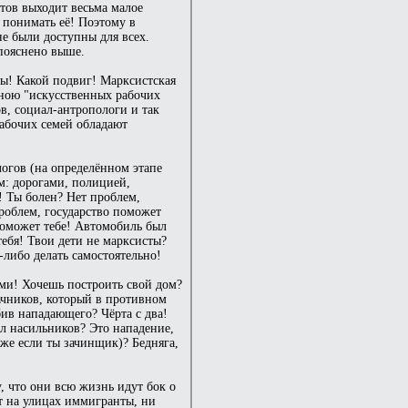
етов выходит весьма малое
 понимать её! Поэтому в
не были доступны для всех.
 пояснено выше.
ты! Какой подвиг! Марксистская
 мною "искусственных рабочих
в, социал-антропологи и так
абочих семей обладают
логов (на определённом этапе
м: дорогами, полицией,
! Ты болен? Нет проблем,
проблем, государство поможет
 поможет тебе! Автомобиль был
тебя! Твои дети не марксисты?
-либо делать самостоятельно!
гами! Хочешь построить свой дом?
дачников, который в противном
бив нападающего? Чёрта с два!
ил насильников? Это нападение,
же если ты зачинщик)? Бедняга,
, что они всю жизнь идут бок о
т на улицах иммигранты, ни