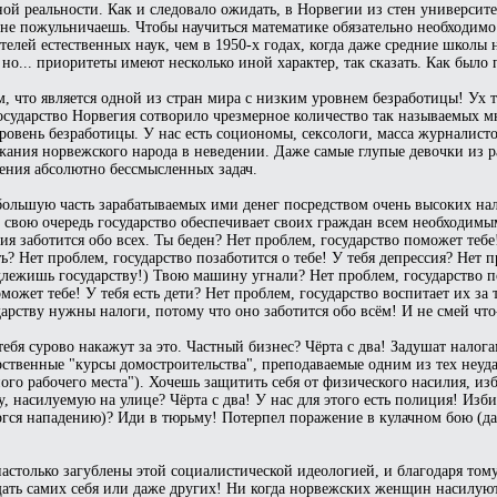
ной реальности. Как и следовало ожидать, в Норвегии из стен университ
 не пожульничаешь. Чтобы научиться математике обязательно необходимо
елей естественных наук, чем в 1950-х годах, когда даже средние школы 
но... приоритеты имеют несколько иной характер, так сказать. Как было
м, что является одной из стран мира с низким уровнем безработицы! Ух 
е государство Норвегия сотворило чрезмерное количество так называемых
ровень безработицы. У нас есть социономы, сексологи, масса журналисто
жания норвежского народа в неведении. Даже самые глупые девочки из р
ения абсолютно бессмысленных задач.
 большую часть зарабатываемых ими денег посредством очень высоких на
В свою очередь государство обеспечивает своих граждан всем необходимы
я заботится обо всех. Ты беден? Нет проблем, государство поможет тебе
ь? Нет проблем, государство позаботится о тебе! У тебя депрессия? Нет 
надлежишь государству!) Твою машину угнали? Нет проблем, государство
жет тебе! У тебя есть дети? Нет проблем, государство воспитает их за 
дарству нужны налоги, потому что оно заботится обо всём! И не смей что
тебя сурово накажут за это. Частный бизнес? Чёрта с два! Задушат нало
арственные "курсы домостроительства", преподаваемые одним из тех неу
ого рабочего места"). Хочешь защитить себя от физического насилия, из
 насилуемую на улице? Чёрта с два! У нас для этого есть полиция! Изб
гся нападению)? Иди в тюрьму! Потерпел поражение в кулачном бою (да
астолько загублены этой социалистической идеологией, и благодаря тому
щать самих себя или даже других! Ни когда норвежских женщин насилую