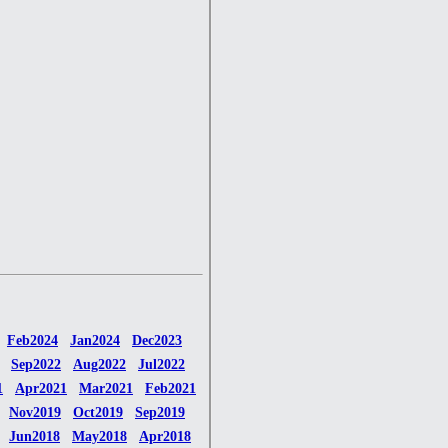
Feb2024
Jan2024
Dec2023
Sep2022
Aug2022
Jul2022
1
Apr2021
Mar2021
Feb2021
Nov2019
Oct2019
Sep2019
Jun2018
May2018
Apr2018