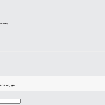
ршенен):
елано, да.