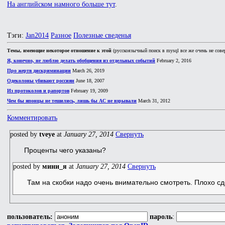
На английском намного больше тут
.
Тэги:
Jan2014
Разное
Полезные сведенья
Темы, имеющие некоторое отношение к этой
(русскоязычный поиск в mysql все же очень не сове
Я, конечно, не люблю делать обобщения из отдельных событий
February 2, 2016
Про жертв дискриминации
March 26, 2019
Одеколоны убивают россиян
June 18, 2007
Из протоколов и рапортов
February 19, 2009
Чем бы японцы не тешились, лишь бы АС не взрывали
March 31, 2012
Комментировать
posted by
tveye
at
January 27, 2014
Свернуть
Проценты чего указаны?
posted by
мини_я
at
January 27, 2014
Свернуть
Там на скобки надо очень внимательно смотреть. Плохо сд
пользователь:
пароль
: