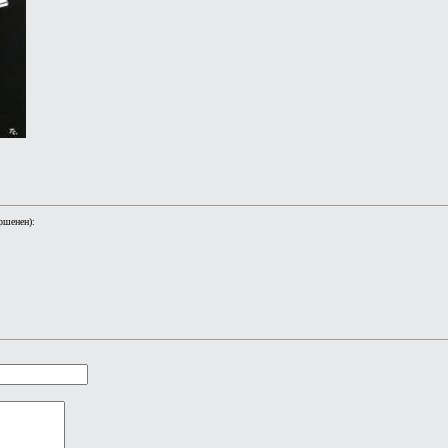
ршенен):