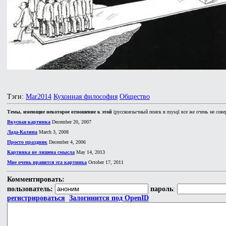
Тэги:
Mar2014
Кухонная философия
Общество
Темы, имеющие некоторое отношение к этой
(русскоязычный поиск в mysql все же очень не сове
Вкусная картинка
December 20, 2007
Лада-Калина
March 3, 2008
Просто праздник
December 4, 2006
Картинка не лишена смысла
May 14, 2013
Мне очень нравится эта картинка
October 17, 2011
Комментировать:
пользователь:
пароль
:
регистрироваться
Залогинится под OpenID