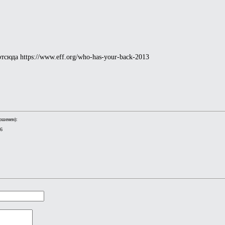
сюда https://www.eff.org/who-has-your-back-2013
ршенен):
06