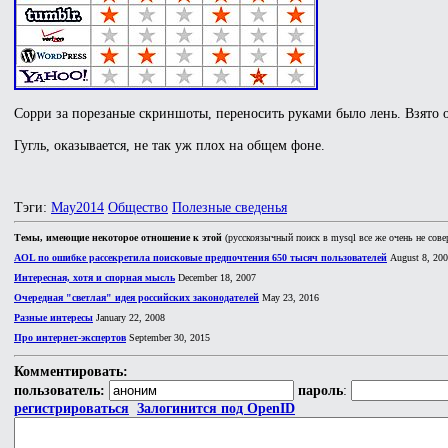
Сорри за порезаные скриншоты, переносить руками было лень. Взято от
Гугль, оказывается, не так уж плох на общем фоне.
Тэги:
May2014
Общество
Полезные сведенья
Темы, имеющие некоторое отношение к этой
(русскоязычный поиск в mysql все же очень не сове
AOL по ошибке рассекретила поисковые предпочтения 650 тысяч пользователей
August 8, 20
Интересная, хотя и спорная мысль
December 18, 2007
Очередная "светлая" идея российских законодателей
May 23, 2016
Разные интересы
January 22, 2008
Про интернет-экспертов
September 30, 2015
Комментировать:
пользователь:
пароль
:
регистрироваться
Залогинится под OpenID